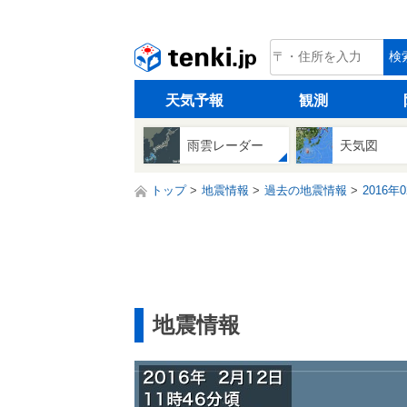
tenki.jp
検
天気予報
観測
雨雲レーダー
天気図
トップ
地震情報
過去の地震情報
2016年
地震情報