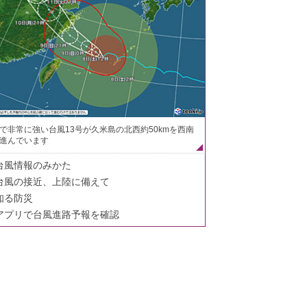
で非常に強い台風13号が久米島の北西約50kmを西南
進んでいます
台風情報のみかた
台風の接近、上陸に備えて
知る防災
アプリで台風進路予報を確認