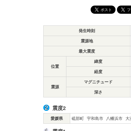
発生時刻
震源地
最大震度
緯度
位置
経度
マグニチュード
震源
深さ
震度2
愛媛県
砥部町
宇和島市
八幡浜市
大