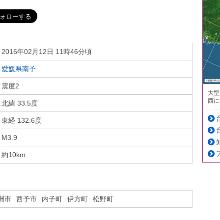
2016年02月12日 11時46分頃
愛媛県南予
震度2
大型
西に
北緯 33.5度
東経 132.6度
M3.9
約10km
洲市
西予市
内子町
伊方町
松野町