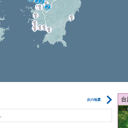
台
次の地震
。