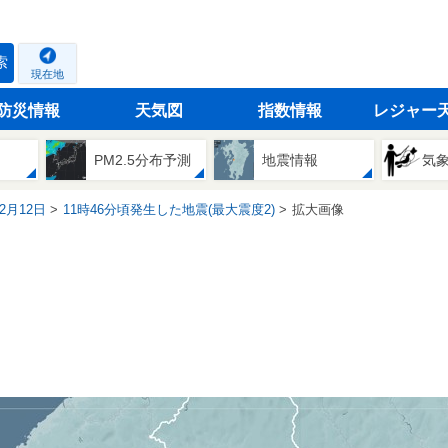
索
現在地
防災情報
天気図
指数情報
レジャー
PM2.5分布予測
地震情報
気
02月12日
11時46分頃発生した地震(最大震度2)
拡大画像