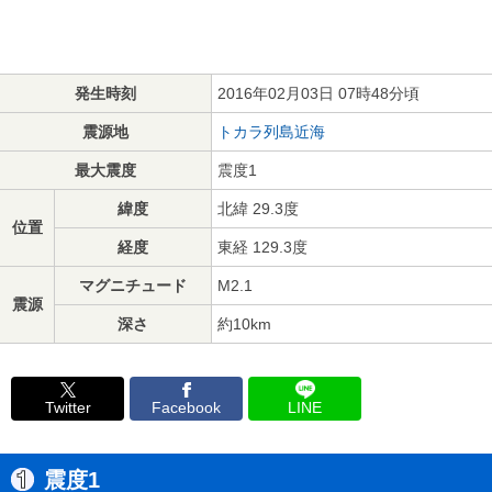
発生時刻
2016年02月03日 07時48分頃
震源地
トカラ列島近海
最大震度
震度1
緯度
北緯 29.3度
位置
経度
東経 129.3度
マグニチュード
M2.1
震源
深さ
約10km
Twitter
Facebook
LINE
震度1