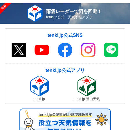
雨雲レーダーで雨を回避！
tenki.jp公式 天気予報アプリ
tenki.jp公式SNS
tenki.jp公式アプリ
tenki.jp
tenki.jp 登山天気