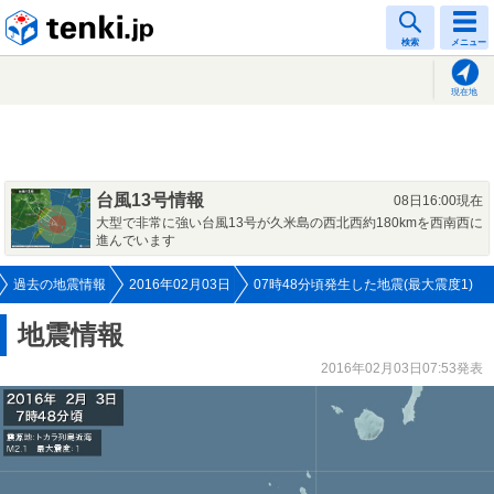
tenki.jp
検索
メニュー
現在地
台風13号情報
08日16:00現在
大型で非常に強い台風13号が久米島の西北西約180kmを西南西に
進んでいます
過去の地震情報
2016年02月03日
07時48分頃発生した地震(最大震度1)
地震情報
2016年02月03日07:53発表