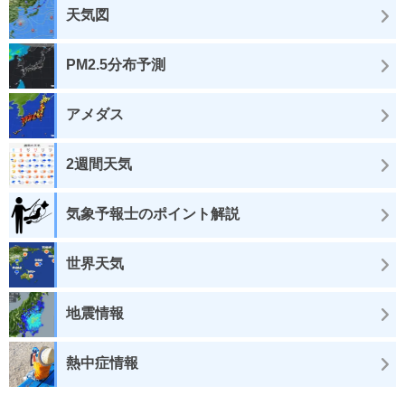
天気図
PM2.5分布予測
アメダス
2週間天気
気象予報士のポイント解説
世界天気
地震情報
熱中症情報