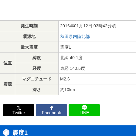
発生時刻
2016年01月12日 03時42分頃
震源地
秋田県内陸北部
最大震度
震度1
緯度
北緯 40.1度
位置
経度
東経 140.5度
マグニチュード
M2.6
震源
深さ
約10km
Twitter
Facebook
LINE
震度1