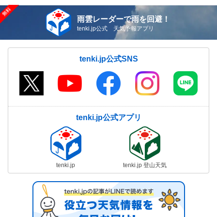
雨雲レーダーで雨を回避！
tenki.jp公式 天気予報アプリ
tenki.jp公式SNS
tenki.jp公式アプリ
tenki.jp
tenki.jp 登山天気