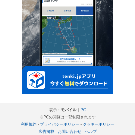
表示：
モバイル
｜
PC
※PCの閲覧は一部制限されます
利用規約
-
プライバシーポリシー
-
クッキーポリシー
広告掲載
-
お問い合わせ
-
ヘルプ