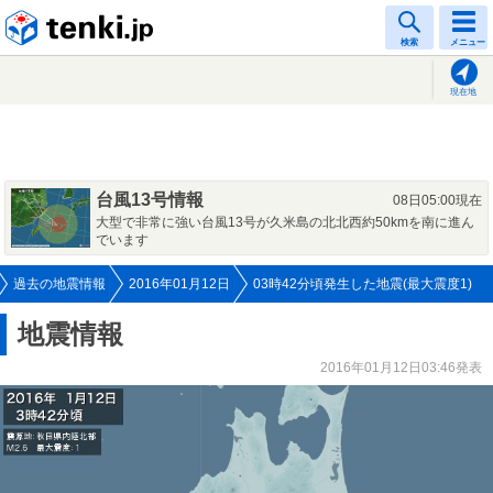
tenki.jp
検索
メニュー
現在地
台風13号情報
08日05:00現在
大型で非常に強い台風13号が久米島の北北西約50kmを南に進ん
でいます
過去の地震情報
2016年01月12日
03時42分頃発生した地震(最大震度1)
地震情報
2016年01月12日03:46発表