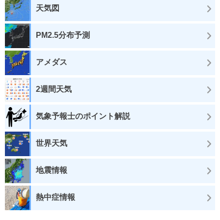
天気図
PM2.5分布予測
アメダス
2週間天気
気象予報士のポイント解説
世界天気
地震情報
熱中症情報