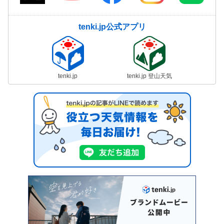
tenki.jp公式アプリ
tenki.jp
tenki.jp 登山天気