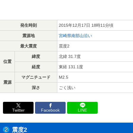
発生時刻
2015年12月17日 18時11分頃
震源地
宮崎県南部山沿い
最大震度
震度2
緯度
北緯 31.7度
位置
経度
東経 131.1度
マグニチュード
M2.5
震源
深さ
ごく浅い
Twitter
Facebook
LINE
震度2