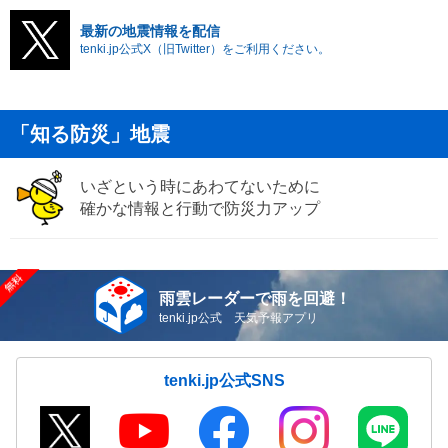
最新の地震情報を配信
tenki.jp公式X（旧Twitter）をご利用ください。
「知る防災」地震
いざという時にあわてないために
確かな情報と行動で防災力アップ
雨雲レーダーで雨を回避！
tenki.jp公式 天気予報アプリ
tenki.jp公式SNS