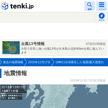
tenki.jp
検索
メニュー
現在地
台風13号情報
07日23:00現在
大型で非常に強い台風13号が久米島の北約90kmを西に進んでい
ます
過去の地震情報
2015年12月17日
18時11分頃発生した地震(最大震度2)
地震情報
2015年12月17日18:15発表