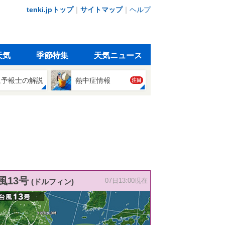
tenki.jpトップ
｜
サイトマップ
｜
ヘルプ
天気
季節特集
天気ニュース
象予報士の解説
熱中症情報
注目
風13号
(ドルフィン)
07日13:00現在