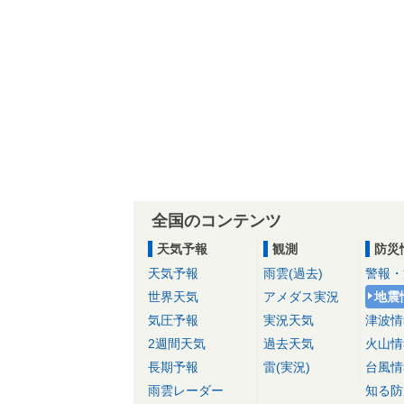
全国のコンテンツ
天気予報
観測
防災
天気予報
雨雲(過去)
警報・
世界天気
アメダス実況
地震
気圧予報
実況天気
津波情
2週間天気
過去天気
火山情
長期予報
雷(実況)
台風情
雨雲レーダー
知る防