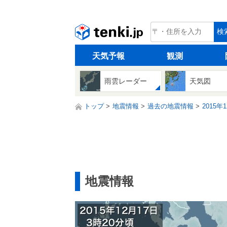
tenki.jp
検
天気予報
観測
雨雲レーダー
天気図
トップ
地震情報
過去の地震情報
2015年
地震情報