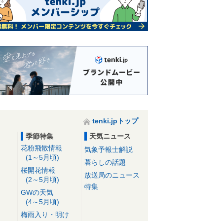
tenki.jpトップ
季節特集
天気ニュース
花粉飛散情報
気象予報士解説
(1～5月頃)
暮らしの話題
桜開花情報
放送局のニュース
(2～5月頃)
特集
GWの天気
(4～5月頃)
梅雨入り・明け