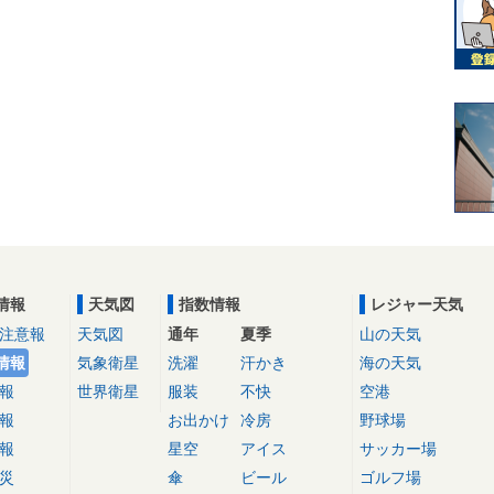
情報
天気図
指数情報
レジャー天気
注意報
天気図
通年
夏季
山の天気
情報
気象衛星
洗濯
汗かき
海の天気
報
世界衛星
服装
不快
空港
報
お出かけ
冷房
野球場
報
星空
アイス
サッカー場
災
傘
ビール
ゴルフ場