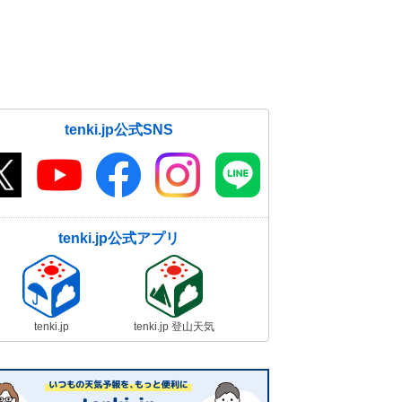
tenki.jp公式SNS
tenki.jp公式アプリ
tenki.jp
tenki.jp 登山天気