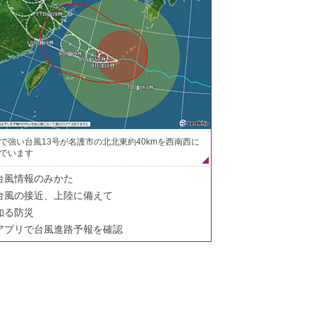
で強い台風13号が名護市の北北東約40kmを西南西に
でいます
台風情報のみかた
台風の接近、上陸に備えて
知る防災
アプリで台風進路予報を確認