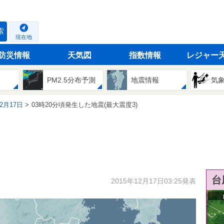
索
現在地
防災情報
天気図
指数情報
レジャー
PM2.5分布予測
地震情報
気
12月17日
03時20分頃発生した地震(最大震度3)
台
2015年12月17日03:25発表