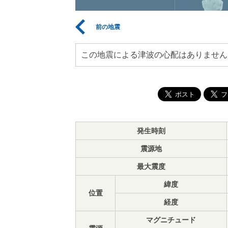
前の地震
この地震による津波の心配はありません
発生時刻
震源地
最大震度
緯度
位置
経度
マグニチュード