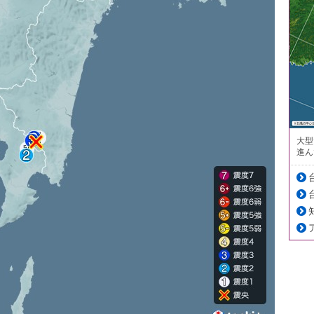
大型
進ん