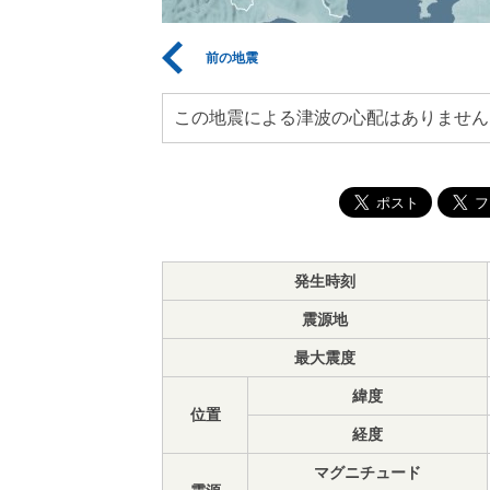
前の地震
この地震による津波の心配はありません
発生時刻
震源地
最大震度
緯度
位置
経度
マグニチュード