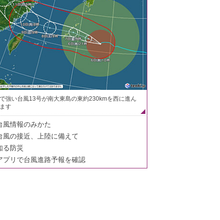
で強い台風13号が南大東島の東約230kmを西に進ん
ます
台風情報のみかた
台風の接近、上陸に備えて
知る防災
アプリで台風進路予報を確認