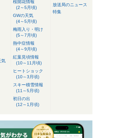
桜開花情報
放送局のニュース
(2～5月頃)
特集
GWの天気
(4～5月頃)
梅雨入り・明け
(5～7月頃)
熱中症情報
(4～9月頃)
紅葉見頃情報
天気
(10～11月頃)
ヒートショック
(10～3月頃)
スキー積雪情報
(11～5月頃)
初日の出
(12～1月頃)