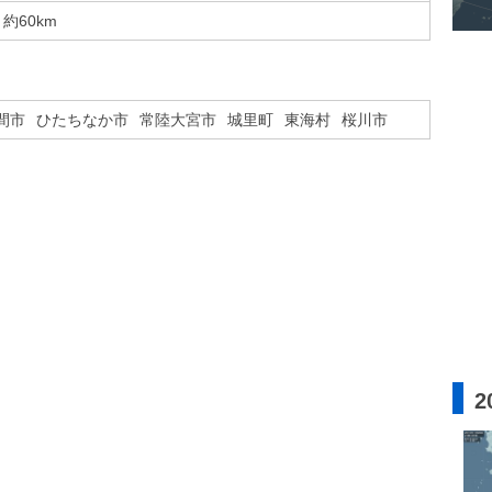
約60km
間市
ひたちなか市
常陸大宮市
城里町
東海村
桜川市
2