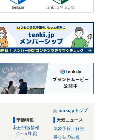
tenki.jp
tenki.jp 登山天気
tenki.jpトップ
季節特集
天気ニュース
花粉飛散情報
気象予報士解説
(1～5月頃)
暮らしの話題