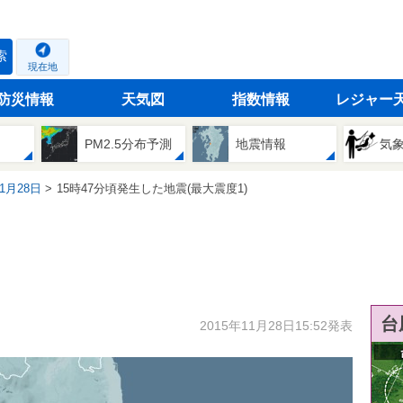
索
現在地
防災情報
天気図
指数情報
レジャー
PM2.5分布予測
地震情報
気
11月28日
15時47分頃発生した地震(最大震度1)
台
2015年11月28日15:52発表