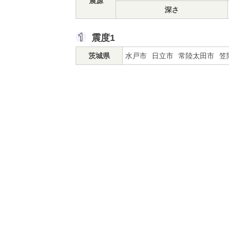
震源
深さ
震度1
茨城県
水戸市
日立市
常陸太田市
笠