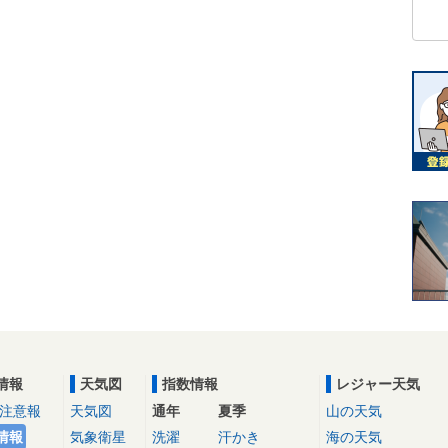
情報
天気図
指数情報
レジャー天気
注意報
天気図
通年
夏季
山の天気
情報
気象衛星
洗濯
汗かき
海の天気