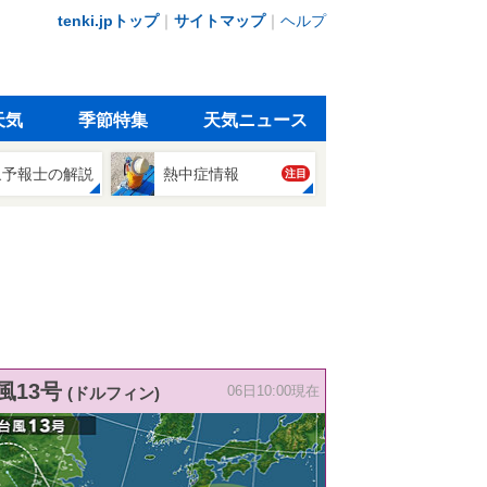
tenki.jpトップ
｜
サイトマップ
｜
ヘルプ
天気
季節特集
天気ニュース
象予報士の解説
熱中症情報
注目
風13号
(ドルフィン)
06日10:00現在