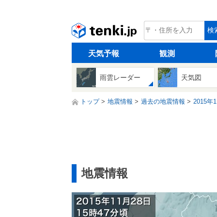
tenki.jp
検
天気予報
観測
雨雲レーダー
天気図
トップ
地震情報
過去の地震情報
2015年
地震情報