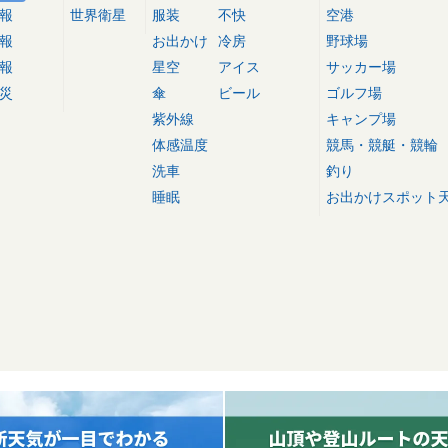
報
世界衛星
服装
不快
空港
報
お出かけ
冷房
野球場
報
星空
アイス
サッカー場
災
傘
ビール
ゴルフ場
紫外線
キャンプ場
体感温度
競馬・競艇・競輪
洗車
釣り
睡眠
お出かけスポット