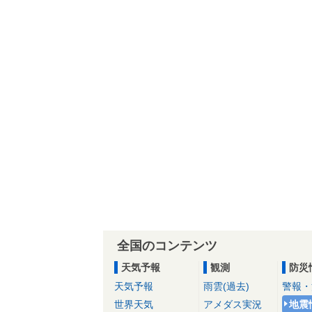
全国のコンテンツ
天気予報
観測
防災
天気予報
雨雲(過去)
警報・
世界天気
アメダス実況
地震