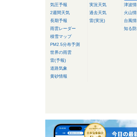
気圧予報
実況天気
津波情
2週間天気
過去天気
火山情
長期予報
雷(実況)
台風情
雨雲レーダー
知る防
積雪マップ
PM2.5分布予測
世界の雨雲
雷(予報)
道路気象
黄砂情報