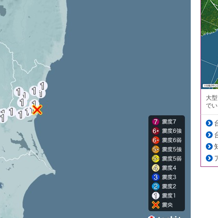
大型
でい