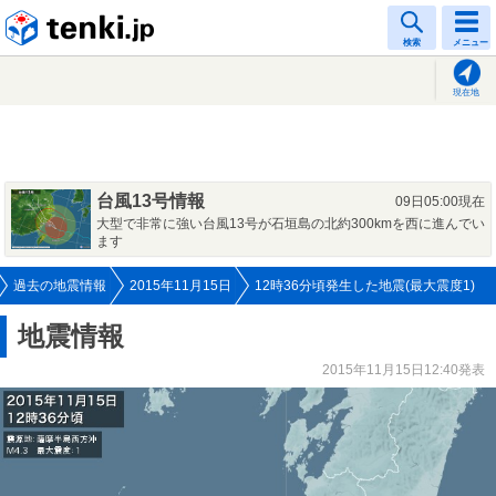
tenki.jp
検索
メニュー
現在地
台風13号情報
09日05:00現在
大型で非常に強い台風13号が石垣島の北約300kmを西に進んでい
ます
過去の地震情報
2015年11月15日
12時36分頃発生した地震(最大震度1)
地震情報
2015年11月15日12:40発表