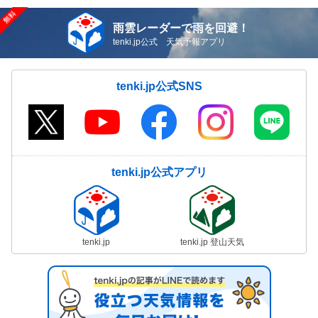
雨雲レーダーで雨を回避！
tenki.jp公式 天気予報アプリ
tenki.jp公式SNS
tenki.jp公式アプリ
tenki.jp
tenki.jp 登山天気