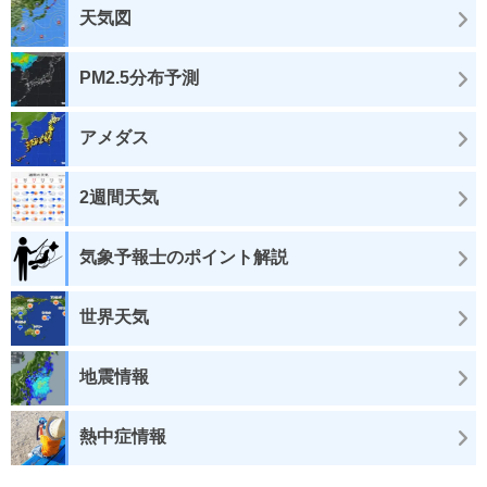
天気図
PM2.5分布予測
アメダス
2週間天気
気象予報士のポイント解説
世界天気
地震情報
熱中症情報