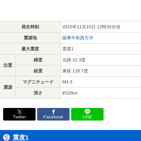
発生時刻
2015年11月15日 12時36分頃
震源地
薩摩半島西方沖
最大震度
震度1
緯度
北緯 31.3度
位置
経度
東経 128.7度
マグニチュード
M4.3
震源
深さ
約10km
Twitter
Facebook
LINE
震度1