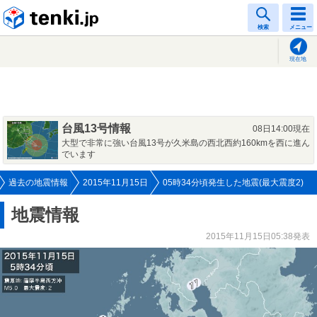
tenki.jp
検索
メニュー
現在地
台風13号情報
08日14:00現在
大型で非常に強い台風13号が久米島の西北西約160kmを西に進ん
でいます
過去の地震情報
2015年11月15日
05時34分頃発生した地震(最大震度2)
地震情報
2015年11月15日05:38発表