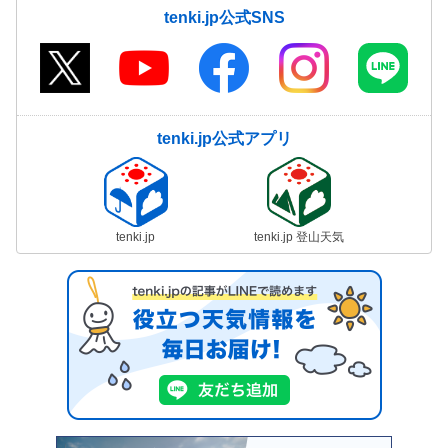
tenki.jp公式SNS
tenki.jp公式アプリ
tenki.jp
tenki.jp 登山天気