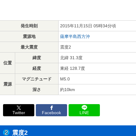
発生時刻
2015年11月15日 05時34分頃
震源地
薩摩半島西方沖
最大震度
震度2
緯度
北緯 31.3度
位置
経度
東経 128.7度
マグニチュード
M5.0
震源
深さ
約10km
Twitter
Facebook
LINE
震度2