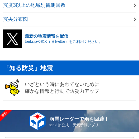
震度3以上の地域別観測回数
震央分布図
最新の地震情報を配信
tenki.jp公式X（旧Twitter）をご利用ください。
「知る防災」地震
いざという時にあわてないために
確かな情報と行動で防災力アップ
雨雲レーダーで雨を回避！
tenki.jp公式 天気予報アプリ