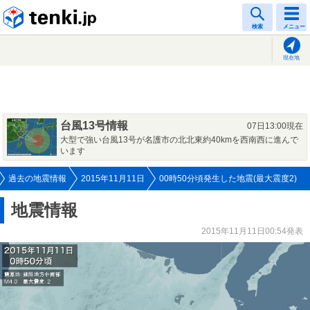
tenki.jp
検索
メニュー
現在地
台風13号情報
07日13:00現在
大型で強い台風13号が名護市の北北東約40kmを西南西に進んで
います
過去の地震情報
2015年11月11日
00時50分頃発生した地震(最大震度2)
地震情報
2015年11月11日00:54発表