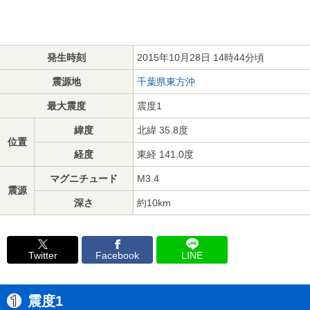
発生時刻
2015年10月28日 14時44分頃
震源地
千葉県東方沖
最大震度
震度1
緯度
北緯 35.8度
位置
経度
東経 141.0度
マグニチュード
M3.4
震源
深さ
約10km
Twitter
Facebook
LINE
震度1