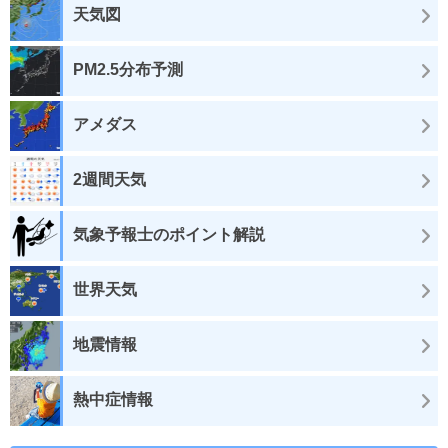
天気図
PM2.5分布予測
アメダス
2週間天気
気象予報士のポイント解説
世界天気
地震情報
熱中症情報