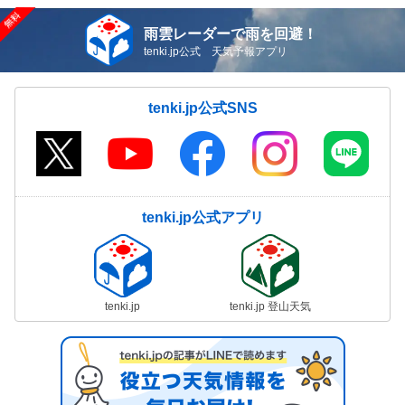
雨雲レーダーで雨を回避！
tenki.jp公式 天気予報アプリ
tenki.jp公式SNS
tenki.jp公式アプリ
tenki.jp
tenki.jp 登山天気