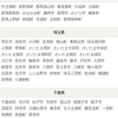
中之条町
長野原町
群馬高山村
東吾妻町
片品村
川場村
群馬昭和村
みなかみ町
藤岡市
富岡市
みどり市
榛東村
群馬上野村
神流町
甘楽町
玉村町
群馬明和町
埼玉県
羽生市
深谷市
小川町
吉見町
鳩山町
東秩父村
埼玉神川町
上里町
寄居町
さいたま西区
さいたま大宮区
さいたま中央区
さいたま桜区
さいたま浦和区
さいたま南区
さいたま緑区
川口市
所沢市
飯能市
草加市
越谷市
蕨市
戸田市
入間市
朝霞市
志木市
新座市
八潮市
富士見市
三郷市
鶴ヶ島市
日高市
吉川市
ふじみ野市
伊奈町
埼玉三芳町
松伏町
横瀬町
皆野町
小鹿野町
千葉県
千葉緑区
市川市
松戸市
市原市
流山市
我孫子市
銚子市
茂原市
匝瑳市
大網白里市
東庄町
九十九里町
横芝光町
一宮町
長柄町
長南町
君津市