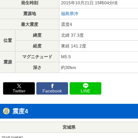
発生時刻
2015年10月21日 15時04分頃
震源地
福島県沖
最大震度
震度4
緯度
北緯 37.3度
位置
経度
東経 141.2度
マグニチュード
M5.5
震源
深さ
約30km
Twitter
Facebook
LINE
震度4
宮城県
宮城川崎町