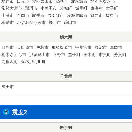
水戸市
日立市
常陸太田市
高萩市
北茨城市
ひたちなか市
常陸大宮市
那珂市
小美玉市
茨城町
城里町
東海村
大子町
土浦市
石岡市
取手市
つくば市
茨城鹿嶋市
筑西市
坂東市
稲敷市
かすみがうら市
桜川市
鉾田市
栃木県
日光市
大田原市
矢板市
那須塩原市
宇都宮市
鹿沼市
真岡市
栃木さくら市
那須烏山市
下野市
益子町
茂木町
市貝町
芳賀町
高根沢町
栃木那珂川町
千葉県
成田市
震度2
岩手県