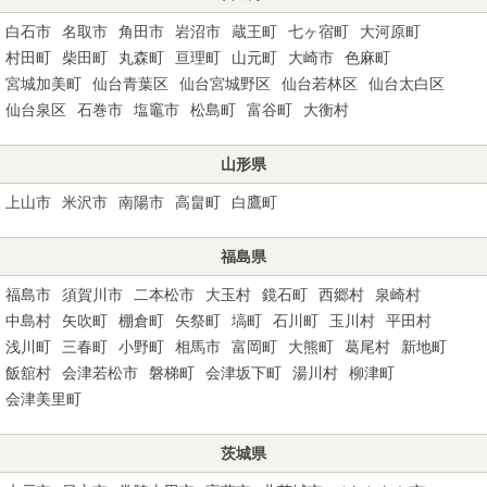
白石市
名取市
角田市
岩沼市
蔵王町
七ヶ宿町
大河原町
村田町
柴田町
丸森町
亘理町
山元町
大崎市
色麻町
宮城加美町
仙台青葉区
仙台宮城野区
仙台若林区
仙台太白区
仙台泉区
石巻市
塩竈市
松島町
富谷町
大衡村
山形県
上山市
米沢市
南陽市
高畠町
白鷹町
福島県
福島市
須賀川市
二本松市
大玉村
鏡石町
西郷村
泉崎村
中島村
矢吹町
棚倉町
矢祭町
塙町
石川町
玉川村
平田村
浅川町
三春町
小野町
相馬市
富岡町
大熊町
葛尾村
新地町
飯舘村
会津若松市
磐梯町
会津坂下町
湯川村
柳津町
会津美里町
茨城県