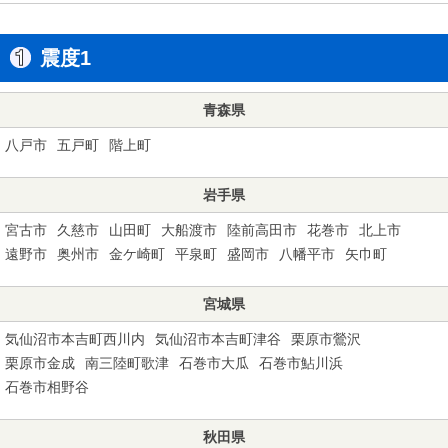
震度1
青森県
八戸市
五戸町
階上町
岩手県
宮古市
久慈市
山田町
大船渡市
陸前高田市
花巻市
北上市
遠野市
奥州市
金ケ崎町
平泉町
盛岡市
八幡平市
矢巾町
宮城県
気仙沼市本吉町西川内
気仙沼市本吉町津谷
栗原市鶯沢
栗原市金成
南三陸町歌津
石巻市大瓜
石巻市鮎川浜
石巻市相野谷
秋田県