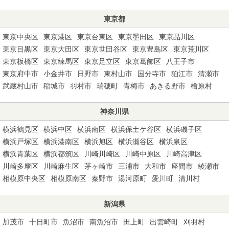
東京都
東京中央区
東京港区
東京台東区
東京墨田区
東京品川区
東京目黒区
東京大田区
東京世田谷区
東京豊島区
東京荒川区
東京板橋区
東京練馬区
東京足立区
東京葛飾区
八王子市
東京府中市
小金井市
日野市
東村山市
国分寺市
狛江市
清瀬市
武蔵村山市
稲城市
羽村市
瑞穂町
青梅市
あきる野市
檜原村
神奈川県
横浜鶴見区
横浜中区
横浜南区
横浜保土ケ谷区
横浜磯子区
横浜戸塚区
横浜港南区
横浜旭区
横浜瀬谷区
横浜泉区
横浜青葉区
横浜都筑区
川崎川崎区
川崎中原区
川崎高津区
川崎多摩区
川崎麻生区
茅ヶ崎市
三浦市
大和市
座間市
綾瀬市
相模原中央区
相模原南区
秦野市
湯河原町
愛川町
清川村
新潟県
加茂市
十日町市
魚沼市
南魚沼市
田上町
出雲崎町
刈羽村