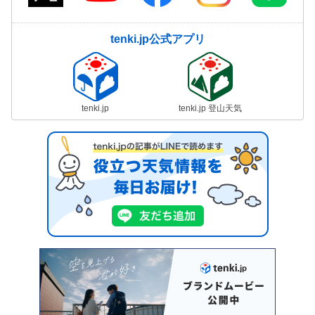
tenki.jp公式アプリ
tenki.jp
tenki.jp 登山天気