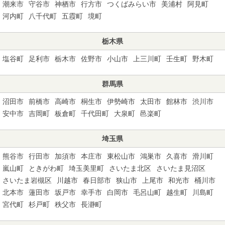
潮来市
守谷市
神栖市
行方市
つくばみらい市
美浦村
阿見町
河内町
八千代町
五霞町
境町
栃木県
塩谷町
足利市
栃木市
佐野市
小山市
上三川町
壬生町
野木町
群馬県
沼田市
前橋市
高崎市
桐生市
伊勢崎市
太田市
館林市
渋川市
安中市
吉岡町
板倉町
千代田町
大泉町
邑楽町
埼玉県
熊谷市
行田市
加須市
本庄市
東松山市
鴻巣市
久喜市
滑川町
嵐山町
ときがわ町
埼玉美里町
さいたま北区
さいたま見沼区
さいたま岩槻区
川越市
春日部市
狭山市
上尾市
和光市
桶川市
北本市
蓮田市
坂戸市
幸手市
白岡市
毛呂山町
越生町
川島町
宮代町
杉戸町
秩父市
長瀞町