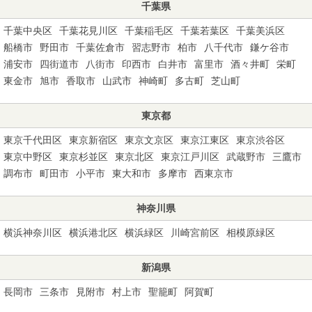
千葉県
千葉中央区
千葉花見川区
千葉稲毛区
千葉若葉区
千葉美浜区
船橋市
野田市
千葉佐倉市
習志野市
柏市
八千代市
鎌ケ谷市
浦安市
四街道市
八街市
印西市
白井市
富里市
酒々井町
栄町
東金市
旭市
香取市
山武市
神崎町
多古町
芝山町
東京都
東京千代田区
東京新宿区
東京文京区
東京江東区
東京渋谷区
東京中野区
東京杉並区
東京北区
東京江戸川区
武蔵野市
三鷹市
調布市
町田市
小平市
東大和市
多摩市
西東京市
神奈川県
横浜神奈川区
横浜港北区
横浜緑区
川崎宮前区
相模原緑区
新潟県
長岡市
三条市
見附市
村上市
聖籠町
阿賀町