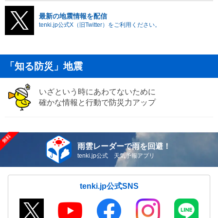
最新の地震情報を配信
tenki.jp公式X（旧Twitter）をご利用ください。
「知る防災」地震
いざという時にあわてないために
確かな情報と行動で防災力アップ
雨雲レーダーで雨を回避！
tenki.jp公式 天気予報アプリ
tenki.jp公式SNS