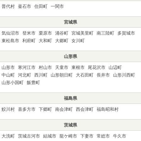
普代村
釜石市
住田町
一関市
宮城県
気仙沼市
登米市
栗原市
涌谷町
宮城美里町
南三陸町
多賀城市
東松島市
利府町
大和町
大郷町
女川町
山形県
山形市
寒河江市
村山市
天童市
東根市
尾花沢市
山辺町
中山町
河北町
西川町
山形朝日町
大石田町
長井市
山形川西町
山形小国町
飯豊町
福島県
鮫川村
喜多方市
下郷町
南会津町
西会津町
福島昭和村
茨城県
大洗町
茨城古河市
結城市
龍ケ崎市
下妻市
常総市
牛久市