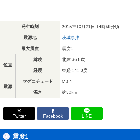
発生時刻
2015年10月21日 14時59分頃
震源地
茨城県沖
最大震度
震度1
緯度
北緯 36.8度
位置
経度
東経 141.0度
マグニチュード
M3.4
震源
深さ
約80km
Twitter
Facebook
LINE
震度1