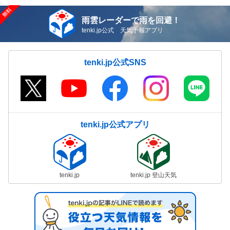
雨雲レーダーで雨を回避！
tenki.jp公式 天気予報アプリ
tenki.jp公式SNS
tenki.jp公式アプリ
tenki.jp
tenki.jp 登山天気