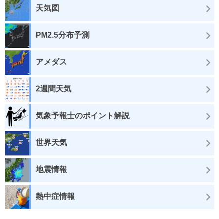
天気図
PM2.5分布予測
アメダス
2週間天気
気象予報士のポイント解説
世界天気
地震情報
熱中症情報