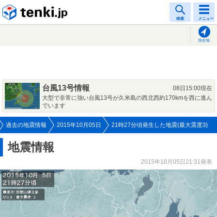
tenki.jp
検索
メニュー
現在地
台風13号情報
08日15:00現在
大型で非常に強い台風13号が久米島の西北西約170kmを西に進ん
でいます
過去の地震情報
2015年10月05日
21時27分頃発生した地震(最大震度3)
地震情報
2015年10月05日21:31発表