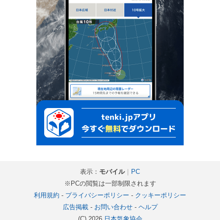
表示：
モバイル
｜
PC
※PCの閲覧は一部制限されます
利用規約
-
プライバシーポリシー
-
クッキーポリシー
広告掲載
-
お問い合わせ
-
ヘルプ
(C) 2026
日本気象協会