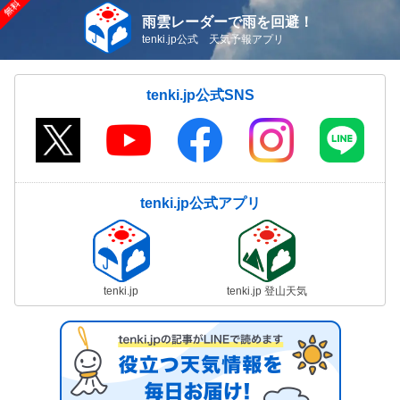
雨雲レーダーで雨を回避！
tenki.jp公式 天気予報アプリ
tenki.jp公式SNS
tenki.jp公式アプリ
tenki.jp
tenki.jp 登山天気