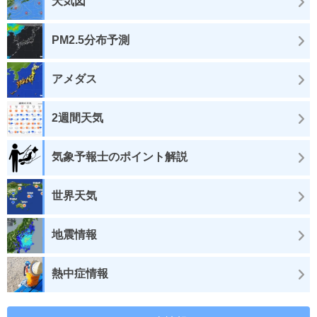
天気図
PM2.5分布予測
アメダス
2週間天気
気象予報士のポイント解説
世界天気
地震情報
熱中症情報