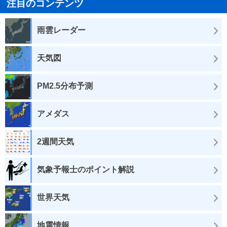
注目のコンテンツ
雨雲レーダー
天気図
PM2.5分布予測
アメダス
2週間天気
気象予報士のポイント解説
世界天気
地震情報