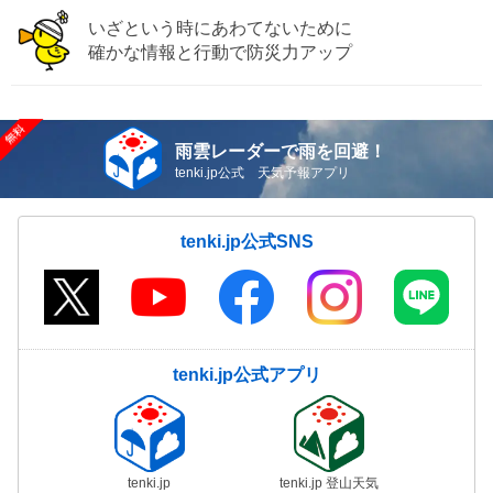
いざという時にあわてないために
確かな情報と行動で防災力アップ
雨雲レーダーで雨を回避！
tenki.jp公式 天気予報アプリ
tenki.jp公式SNS
tenki.jp公式アプリ
tenki.jp
tenki.jp 登山天気