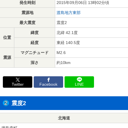
発生時刻
2015年09月06日 13時02分頃
震源地
渡島地方東部
最大震度
震度2
緯度
北緯 42.1度
位置
経度
東経 140.5度
マグニチュード
M2.6
震源
深さ
約10km
Twitter
Facebook
LINE
震度2
北海道
渡島森町