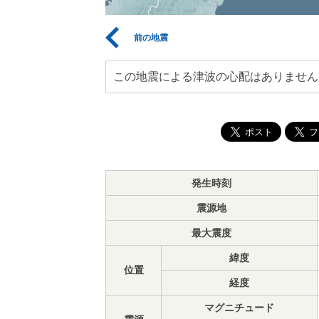
前の地震
この地震による津波の心配はありません
発生時刻
震源地
最大震度
緯度
位置
経度
マグニチュード