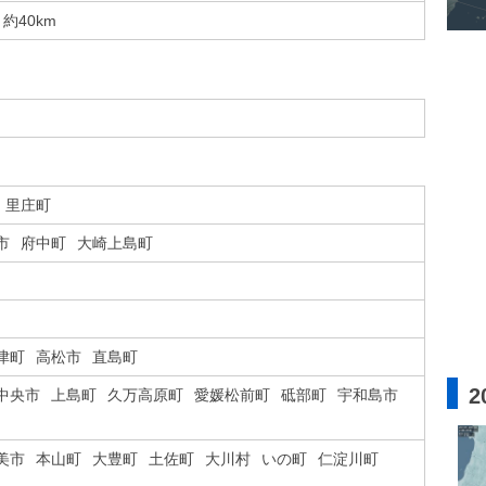
約40km
里庄町
市
府中町
大崎上島町
津町
高松市
直島町
2
中央市
上島町
久万高原町
愛媛松前町
砥部町
宇和島市
美市
本山町
大豊町
土佐町
大川村
いの町
仁淀川町