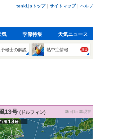
tenki.jpトップ
｜
サイトマップ
｜
ヘルプ
天気
季節特集
天気ニュース
象予報士の解説
熱中症情報
注目
風13号
(ドルフィン)
06日15:00現在