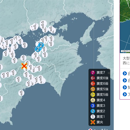
大型
西に