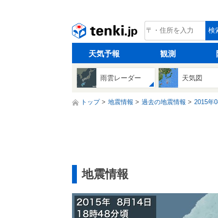
tenki.jp
検
天気予報
観測
雨雲レーダー
天気図
トップ
地震情報
過去の地震情報
2015年
地震情報