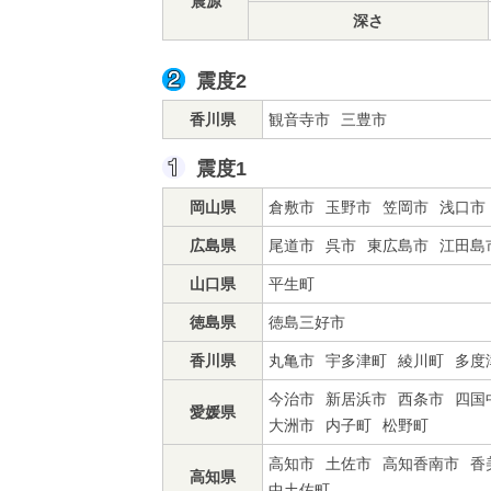
震源
深さ
震度2
香川県
観音寺市
三豊市
震度1
岡山県
倉敷市
玉野市
笠岡市
浅口市
広島県
尾道市
呉市
東広島市
江田島
山口県
平生町
徳島県
徳島三好市
香川県
丸亀市
宇多津町
綾川町
多度
今治市
新居浜市
西条市
四国
愛媛県
大洲市
内子町
松野町
高知市
土佐市
高知香南市
香
高知県
中土佐町