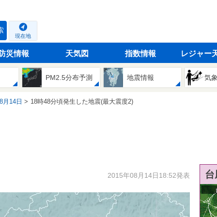
索
現在地
防災情報
天気図
指数情報
レジャー
PM2.5分布予測
地震情報
気
08月14日
18時48分頃発生した地震(最大震度2)
台
2015年08月14日18:52発表