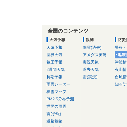
全国のコンテンツ
天気予報
観測
防災
天気予報
雨雲(過去)
警報・
世界天気
アメダス実況
地震
気圧予報
実況天気
津波情
2週間天気
過去天気
火山情
長期予報
雷(実況)
台風情
雨雲レーダー
知る防
積雪マップ
PM2.5分布予測
世界の雨雲
雷(予報)
道路気象