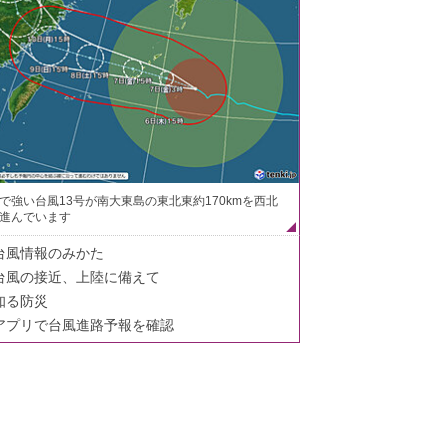
で強い台風13号が南大東島の東北東約170kmを西北
進んでいます
台風情報のみかた
台風の接近、上陸に備えて
知る防災
アプリで台風進路予報を確認