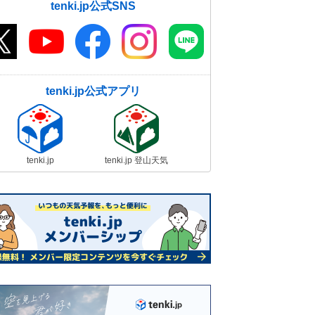
tenki.jp公式SNS
tenki.jp公式アプリ
tenki.jp
tenki.jp 登山天気