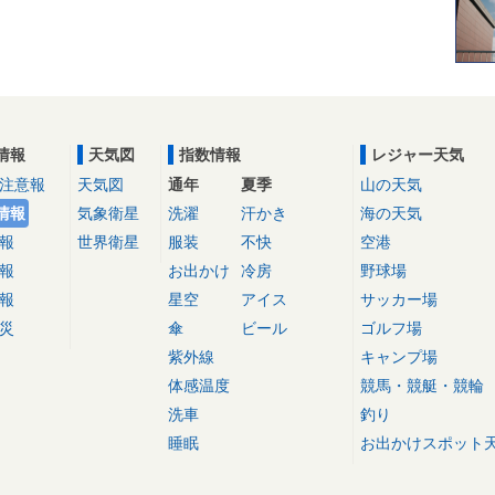
情報
天気図
指数情報
レジャー天気
注意報
天気図
通年
夏季
山の天気
情報
気象衛星
洗濯
汗かき
海の天気
報
世界衛星
服装
不快
空港
報
お出かけ
冷房
野球場
報
星空
アイス
サッカー場
災
傘
ビール
ゴルフ場
紫外線
キャンプ場
体感温度
競馬・競艇・競輪
洗車
釣り
睡眠
お出かけスポット