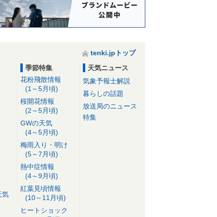
tenki.jpトップ
季節特集
天気ニュース
花粉飛散情報
気象予報士解説
(1～5月頃)
暮らしの話題
桜開花情報
放送局のニュース
(2～5月頃)
特集
GWの天気
(4～5月頃)
梅雨入り・明け
(5～7月頃)
熱中症情報
(4～9月頃)
紅葉見頃情報
天気
(10～11月頃)
ヒートショック