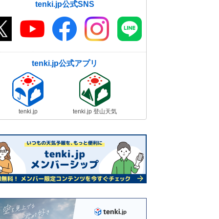
tenki.jp公式SNS
tenki.jp公式アプリ
tenki.jp
tenki.jp 登山天気