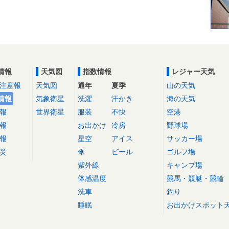
情報
天気図
指数情報
レジャー天気
注意報
天気図
通年
夏季
山の天気
情報
気象衛星
洗濯
汗かき
海の天気
報
世界衛星
服装
不快
空港
報
お出かけ
冷房
野球場
報
星空
アイス
サッカー場
災
傘
ビール
ゴルフ場
紫外線
キャンプ場
体感温度
競馬・競艇・競輪
洗車
釣り
睡眠
お出かけスポット