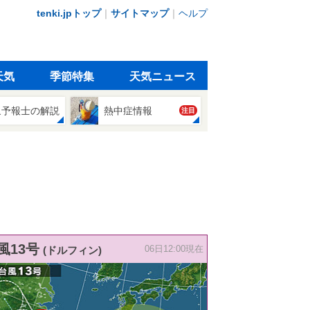
tenki.jpトップ
｜
サイトマップ
｜
ヘルプ
天気
季節特集
天気ニュース
象予報士の解説
熱中症情報
注目
風13号
(ドルフィン)
06日12:00現在