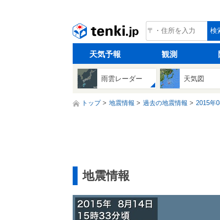
tenki.jp
検
天気予報
観測
雨雲レーダー
天気図
トップ
地震情報
過去の地震情報
2015年
地震情報