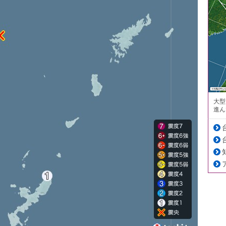
大型
進ん