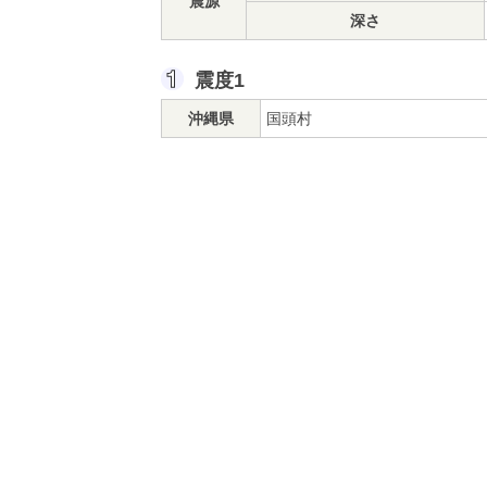
震源
深さ
震度1
沖縄県
国頭村