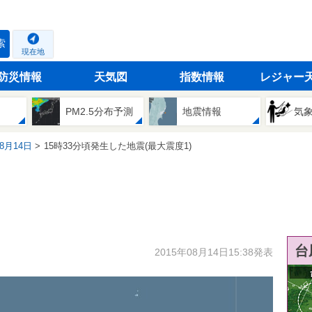
索
現在地
防災情報
天気図
指数情報
レジャー
PM2.5分布予測
地震情報
気
08月14日
15時33分頃発生した地震(最大震度1)
台
2015年08月14日15:38発表