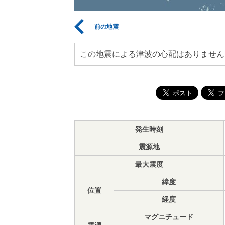
前の地震
この地震による津波の心配はありません
発生時刻
震源地
最大震度
緯度
位置
経度
マグニチュード