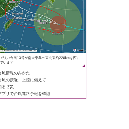
で強い台風13号が南大東島の東北東約220kmを西に
でいます
台風情報のみかた
台風の接近、上陸に備えて
知る防災
アプリで台風進路予報を確認