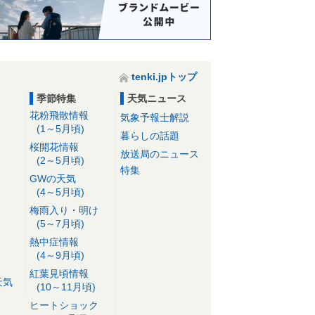
tenki.jpトップ
季節特集
天気ニュース
花粉飛散情報
気象予報士解説
(1～5月頃)
暮らしの話題
桜開花情報
放送局のニュース
(2～5月頃)
特集
GWの天気
(4～5月頃)
梅雨入り・明け
(5～7月頃)
熱中症情報
(4～9月頃)
紅葉見頃情報
天気
(10～11月頃)
ヒートショック