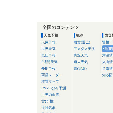
全国のコンテンツ
天気予報
観測
防災
天気予報
雨雲(過去)
警報・
世界天気
アメダス実況
地震
気圧予報
実況天気
津波情
2週間天気
過去天気
火山情
長期予報
雷(実況)
台風情
雨雲レーダー
知る防
積雪マップ
PM2.5分布予測
世界の雨雲
雷(予報)
道路気象