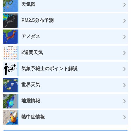
天気図
PM2.5分布予測
アメダス
2週間天気
気象予報士のポイント解説
世界天気
地震情報
熱中症情報