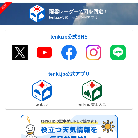
雨雲レーダーで雨を回避！
tenki.jp公式 天気予報アプリ
tenki.jp公式SNS
tenki.jp公式アプリ
tenki.jp
tenki.jp 登山天気