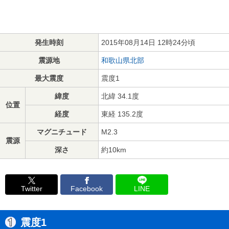
発生時刻
2015年08月14日 12時24分頃
震源地
和歌山県北部
最大震度
震度1
緯度
北緯 34.1度
位置
経度
東経 135.2度
マグニチュード
M2.3
震源
深さ
約10km
Twitter
Facebook
LINE
震度1