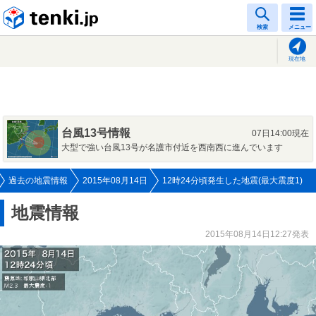
tenki.jp
検索
メニュー
現在地
台風13号情報
07日14:00現在
大型で強い台風13号が名護市付近を西南西に進んでいます
過去の地震情報
2015年08月14日
12時24分頃発生した地震(最大震度1)
地震情報
2015年08月14日12:27発表