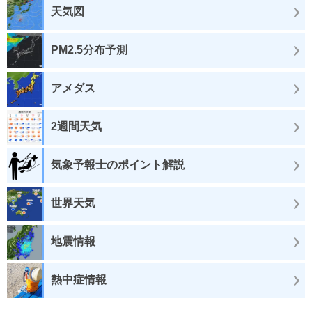
天気図
PM2.5分布予測
アメダス
2週間天気
気象予報士のポイント解説
世界天気
地震情報
熱中症情報