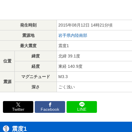
発生時刻
2015年08月12日 14時21分頃
震源地
岩手県内陸南部
最大震度
震度1
緯度
北緯 39.1度
位置
経度
東経 140.9度
マグニチュード
M3.3
震源
深さ
ごく浅い
Twitter
Facebook
LINE
震度1