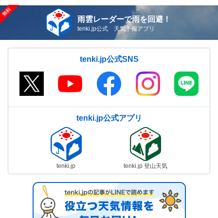
雨雲レーダーで雨を回避！
tenki.jp公式 天気予報アプリ
tenki.jp公式SNS
tenki.jp公式アプリ
tenki.jp
tenki.jp 登山天気