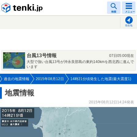
tenki.jp
検索
メニュー
現在地
台風13号情報
07日05:00現在
大型で強い台風13号が沖永良部島の東約140kmを西北西に進んで
います
過去の地震情報
2015年08月12日
14時21分頃発生した地震(最大震度1)
地震情報
2015年08月12日14:24発表