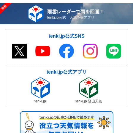
雨雲レーダーで雨を回避！
tenki.jp公式 天気予報アプリ
tenki.jp公式SNS
tenki.jp公式アプリ
tenki.jp
tenki.jp 登山天気