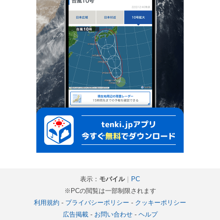
表示：
モバイル
｜
PC
※PCの閲覧は一部制限されます
利用規約
-
プライバシーポリシー
-
クッキーポリシー
広告掲載
-
お問い合わせ
-
ヘルプ