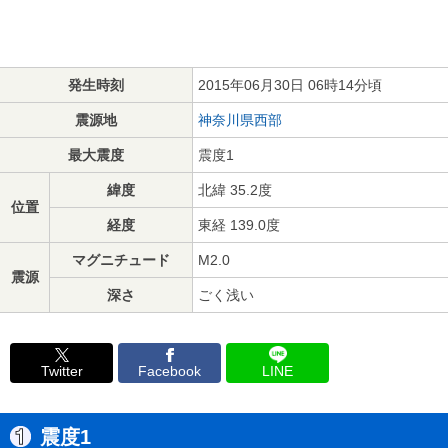
発生時刻
2015年06月30日 06時14分頃
震源地
神奈川県西部
最大震度
震度1
緯度
北緯 35.2度
位置
経度
東経 139.0度
マグニチュード
M2.0
震源
深さ
ごく浅い
Twitter
Facebook
LINE
震度1