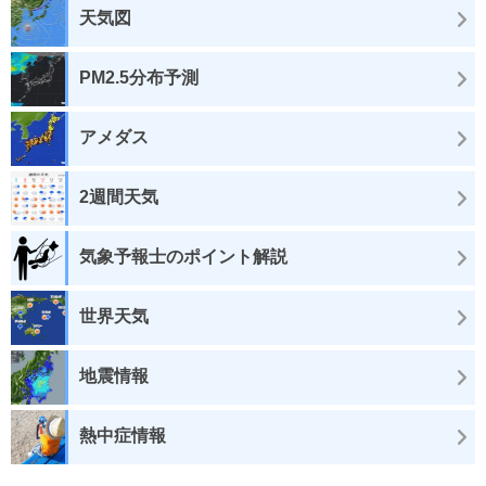
天気図
PM2.5分布予測
アメダス
2週間天気
気象予報士のポイント解説
世界天気
地震情報
熱中症情報