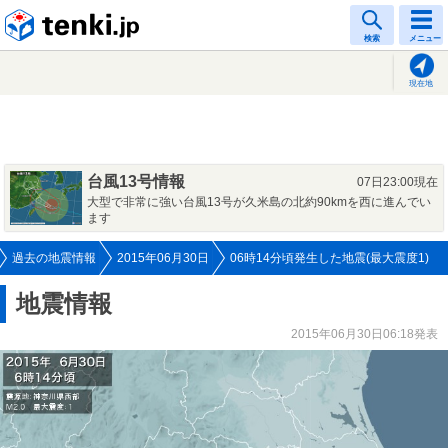
tenki.jp
検索
メニュー
現在地
台風13号情報
07日23:00現在
大型で非常に強い台風13号が久米島の北約90kmを西に進んでい
ます
過去の地震情報
2015年06月30日
06時14分頃発生した地震(最大震度1)
地震情報
2015年06月30日06:18発表