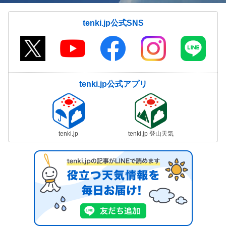
tenki.jp公式SNS
tenki.jp公式アプリ
tenki.jp
tenki.jp 登山天気