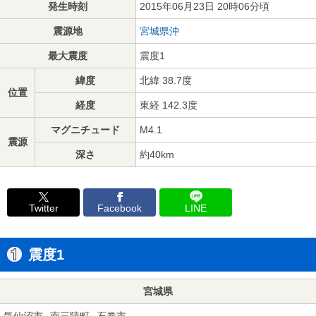
発生時刻
2015年06月23日 20時06分頃
震源地
宮城県沖
最大震度
震度1
緯度
北緯 38.7度
位置
経度
東経 142.3度
マグニチュード
M4.1
震源
深さ
約40km
Twitter
Facebook
LINE
震度1
宮城県
気仙沼市
南三陸町
石巻市