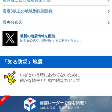
震度3以上の地域別観測回数
震央分布図
最新の地震情報を配信
tenki.jp公式X（旧Twitter）をご利用ください。
「知る防災」地震
いざという時にあわてないために
確かな情報と行動で防災力アップ
雨雲レーダーで雨を回避！
tenki.jp公式 天気予報アプリ