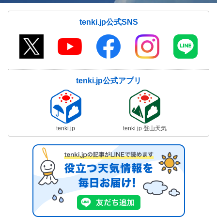
tenki.jp公式SNS
tenki.jp公式アプリ
tenki.jp
tenki.jp 登山天気