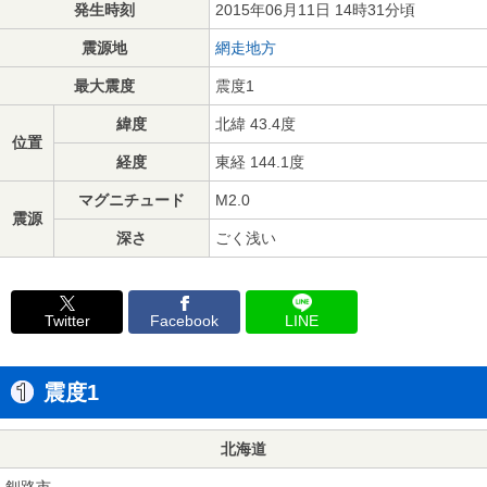
発生時刻
2015年06月11日 14時31分頃
震源地
網走地方
最大震度
震度1
緯度
北緯 43.4度
位置
経度
東経 144.1度
マグニチュード
M2.0
震源
深さ
ごく浅い
Twitter
Facebook
LINE
震度1
北海道
釧路市