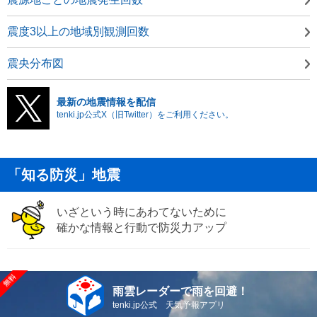
震度3以上の地域別観測回数
震央分布図
最新の地震情報を配信
tenki.jp公式X（旧Twitter）をご利用ください。
「知る防災」地震
いざという時にあわてないために
確かな情報と行動で防災力アップ
雨雲レーダーで雨を回避！
tenki.jp公式 天気予報アプリ