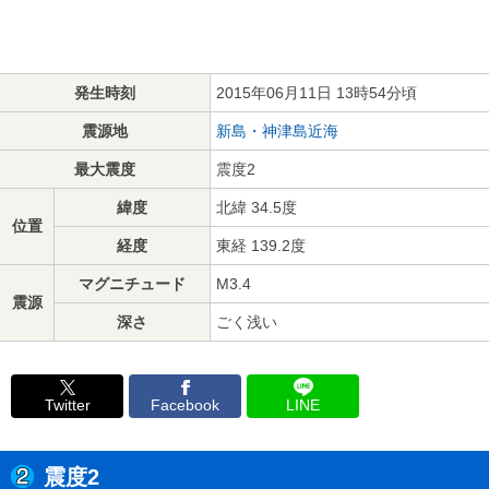
発生時刻
2015年06月11日 13時54分頃
震源地
新島・神津島近海
最大震度
震度2
緯度
北緯 34.5度
位置
経度
東経 139.2度
マグニチュード
M3.4
震源
深さ
ごく浅い
Twitter
Facebook
LINE
震度2