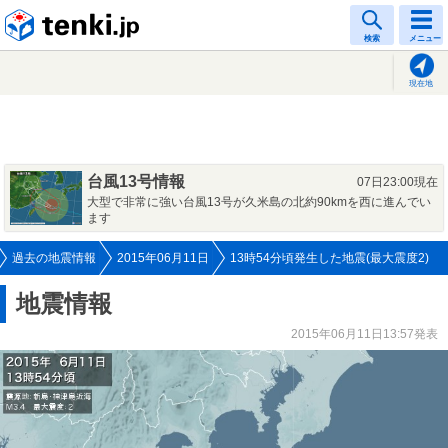
tenki.jp
検索
メニュー
現在地
台風13号情報
07日23:00現在
大型で非常に強い台風13号が久米島の北約90kmを西に進んでい
ます
過去の地震情報
2015年06月11日
13時54分頃発生した地震(最大震度2)
地震情報
2015年06月11日13:57発表