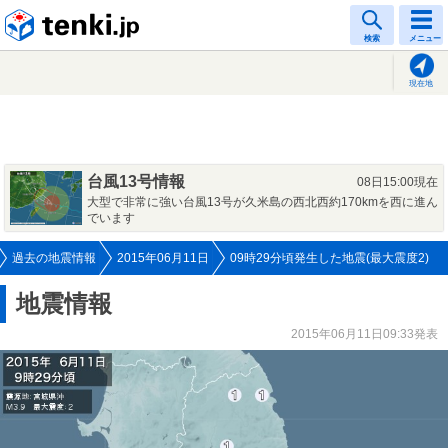
tenki.jp
検索
メニュー
現在地
台風13号情報
08日15:00現在
大型で非常に強い台風13号が久米島の西北西約170kmを西に進ん
でいます
過去の地震情報
2015年06月11日
09時29分頃発生した地震(最大震度2)
地震情報
2015年06月11日09:33発表