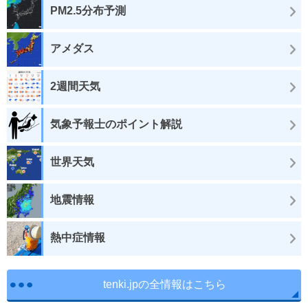
PM2.5分布予測
アメダス
2週間天気
気象予報士のポイント解説
世界天気
地震情報
熱中症情報
tenki.jpの全情報はこちら