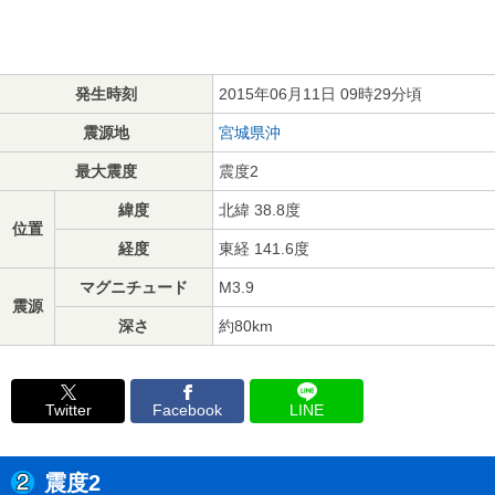
発生時刻
2015年06月11日 09時29分頃
震源地
宮城県沖
最大震度
震度2
緯度
北緯 38.8度
位置
経度
東経 141.6度
マグニチュード
M3.9
震源
深さ
約80km
Twitter
Facebook
LINE
震度2