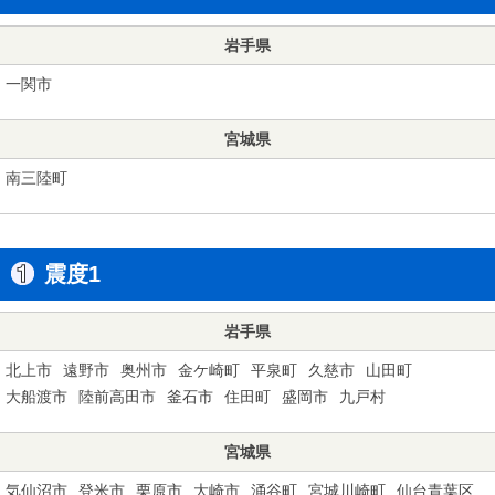
岩手県
一関市
宮城県
南三陸町
震度1
岩手県
北上市
遠野市
奥州市
金ケ崎町
平泉町
久慈市
山田町
大船渡市
陸前高田市
釜石市
住田町
盛岡市
九戸村
宮城県
気仙沼市
登米市
栗原市
大崎市
涌谷町
宮城川崎町
仙台青葉区