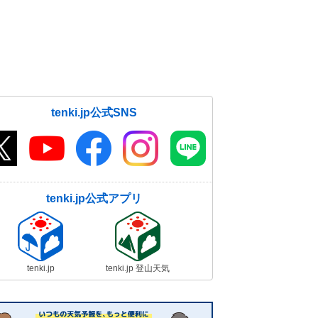
tenki.jp公式SNS
tenki.jp公式アプリ
tenki.jp
tenki.jp 登山天気