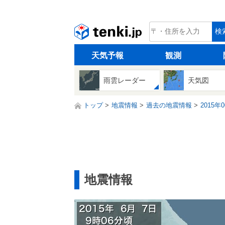
tenki.jp
検
天気予報
観測
雨雲レーダー
天気図
トップ
地震情報
過去の地震情報
2015年
地震情報