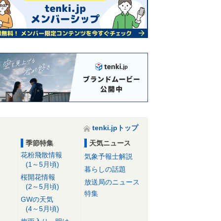
tenki.jpトップ
季節特集
天気ニュース
花粉飛散情報
気象予報士解説
(1～5月頃)
暮らしの話題
桜開花情報
放送局のニュース
(2～5月頃)
特集
GWの天気
(4～5月頃)