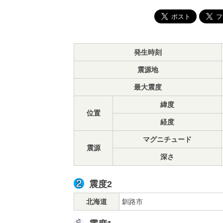
発生時刻
震源地
最大震度
緯度
位置
経度
マグニチュード
震源
深さ
震度2
北海道
釧路市