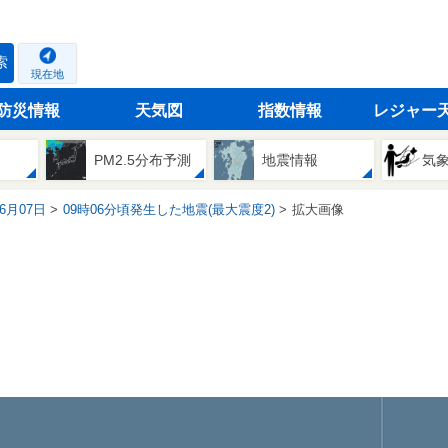
索
現在地
防災情報
天気図
指数情報
レジャー
PM2.5分布予測
地震情報
気
06月07日
09時06分頃発生した地震(最大震度2)
拡大画像