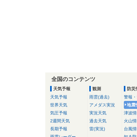
全国のコンテンツ
天気予報
観測
防災
天気予報
雨雲(過去)
警報・
世界天気
アメダス実況
地震
気圧予報
実況天気
津波情
2週間天気
過去天気
火山情
長期予報
雷(実況)
台風情
雨雲レーダー
知る防