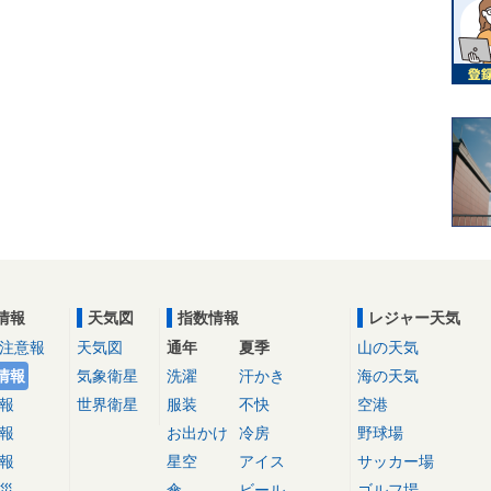
情報
天気図
指数情報
レジャー天気
注意報
天気図
通年
夏季
山の天気
情報
気象衛星
洗濯
汗かき
海の天気
報
世界衛星
服装
不快
空港
報
お出かけ
冷房
野球場
報
星空
アイス
サッカー場
災
傘
ビール
ゴルフ場