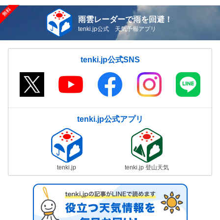
雨雲レーダーで雨を回避！
tenki.jp公式 天気予報アプリ
tenki.jp公式SNS
tenki.jp公式アプリ
tenki.jp
tenki.jp 登山天気