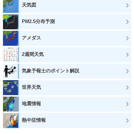
天気図
PM2.5分布予測
アメダス
2週間天気
気象予報士のポイント解説
世界天気
地震情報
熱中症情報