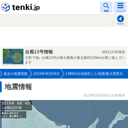
tenki.jp
検索
メニュー
現在地
台風13号情報
06日12:00現在
大型で強い台風13号が南大東島の東北東約220kmを西に進んでい
ます
過去の地震情報
2015年06月04日
14時03分頃発生した地震(最大震度3)
地震情報
2015年06月04日14:08発表