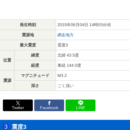
発生時刻
2015年06月04日 14時03分頃
震源地
網走地方
最大震度
震度3
緯度
北緯 43.5度
位置
経度
東経 144.0度
マグニチュード
M3.2
震源
深さ
ごく浅い
Twitter
Facebook
LINE
震度3