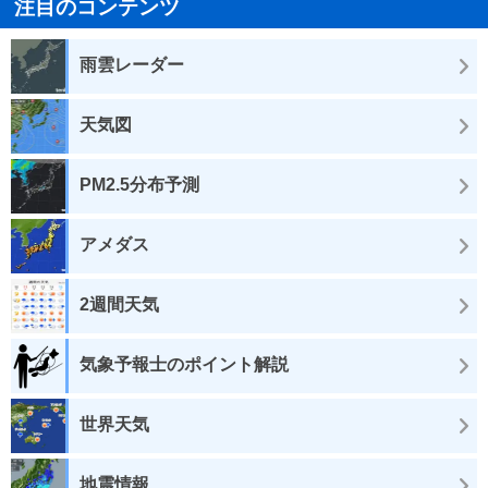
注目のコンテンツ
雨雲レーダー
天気図
PM2.5分布予測
アメダス
2週間天気
気象予報士のポイント解説
世界天気
地震情報