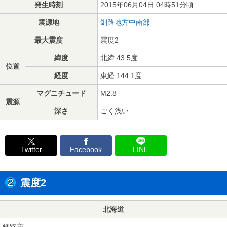
発生時刻
2015年06月04日 04時51分頃
震源地
釧路地方中南部
最大震度
震度2
緯度
北緯 43.5度
位置
経度
東経 144.1度
マグニチュード
M2.8
震源
深さ
ごく浅い
Twitter
Facebook
LINE
震度2
北海道
釧路市