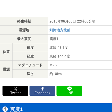
発生時刻
2015年06月03日 22時08分頃
震源地
釧路地方北部
最大震度
震度1
緯度
北緯 43.5度
位置
経度
東経 144.4度
マグニチュード
M2.2
震源
深さ
約10km
Twitter
Facebook
LINE
震度1