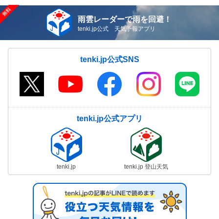
雨雲レーダーで雨を回避！
tenki.jp公式 天気予報アプリ
tenki.jp公式SNS
tenki.jp公式アプリ
tenki.jp
tenki.jp 登山天気