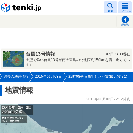
tenki.jp
検索
メニュー
現在地
台風13号情報
07日03:00現在
大型で強い台風13号が南大東島の北北西約150kmを西に進んでい
ます
過去の地震情報
2015年06月03日
22時08分頃発生した地震(最大震度1)
地震情報
2015年06月03日22:12発表