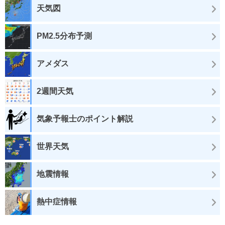
天気図
PM2.5分布予測
アメダス
2週間天気
気象予報士のポイント解説
世界天気
地震情報
熱中症情報