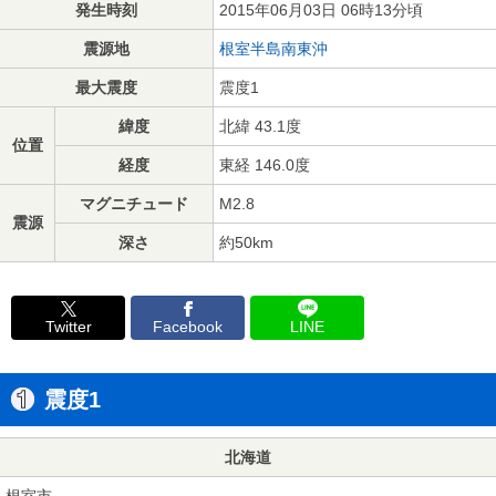
発生時刻
2015年06月03日 06時13分頃
震源地
根室半島南東沖
最大震度
震度1
緯度
北緯 43.1度
位置
経度
東経 146.0度
マグニチュード
M2.8
震源
深さ
約50km
Twitter
Facebook
LINE
震度1
北海道
根室市