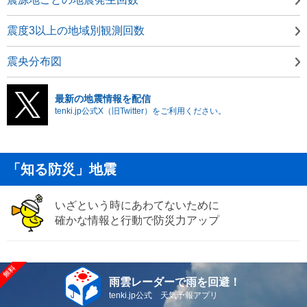
震度3以上の地域別観測回数
震央分布図
最新の地震情報を配信
tenki.jp公式X（旧Twitter）をご利用ください。
「知る防災」地震
いざという時にあわてないために
確かな情報と行動で防災力アップ
雨雲レーダーで雨を回避！
tenki.jp公式 天気予報アプリ