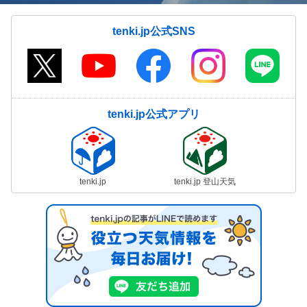
tenki.jp公式SNS
tenki.jp公式アプリ
tenki.jp
tenki.jp 登山天気