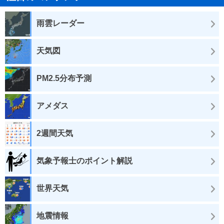
雨雲レーダー
天気図
PM2.5分布予測
アメダス
2週間天気
気象予報士のポイント解説
世界天気
地震情報