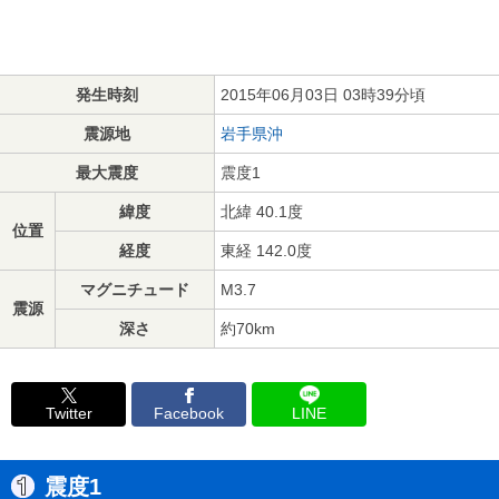
発生時刻
2015年06月03日 03時39分頃
震源地
岩手県沖
最大震度
震度1
緯度
北緯 40.1度
位置
経度
東経 142.0度
マグニチュード
M3.7
震源
深さ
約70km
Twitter
Facebook
LINE
震度1