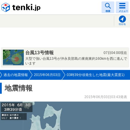
tenki.jp
検索
メニュー
現在地
台風13号情報
07日04:00現在
大型で強い台風13号が沖永良部島の東南東約160kmを西に進んで
います
過去の地震情報
2015年06月03日
03時39分頃発生した地震(最大震度1)
地震情報
2015年06月03日03:43発表