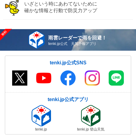
いざという時にあわてないために
確かな情報と行動で防災力アップ
雨雲レーダーで雨を回避！
tenki.jp公式 天気予報アプリ
tenki.jp公式SNS
tenki.jp公式アプリ
tenki.jp
tenki.jp 登山天気