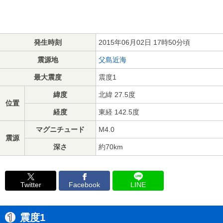
発生時刻
2015年06月02日 17時50分頃
震源地
父島近海
最大震度
震度1
緯度
北緯 27.5度
位置
経度
東経 142.5度
マグニチュード
M4.0
震源
深さ
約70km
Twitter
Facebook
LINE
震度1