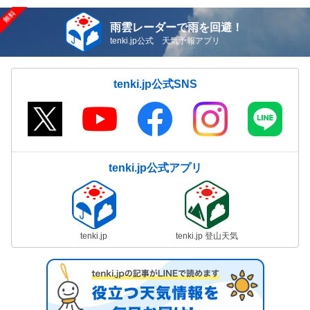
雨雲レーダーで雨を回避！
tenki.jp公式 天気予報アプリ
tenki.jp公式SNS
tenki.jp公式アプリ
tenki.jp
tenki.jp 登山天気