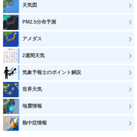
天気図
PM2.5分布予測
アメダス
2週間天気
気象予報士のポイント解説
世界天気
地震情報
熱中症情報