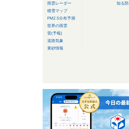
雨雲レーダー
知る防
積雪マップ
PM2.5分布予測
世界の雨雲
雷(予報)
道路気象
黄砂情報