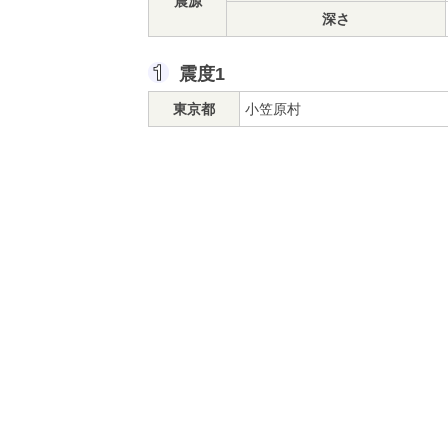
震源
深さ
震度1
東京都
小笠原村