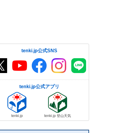
tenki.jp公式SNS
tenki.jp公式アプリ
tenki.jp
tenki.jp 登山天気