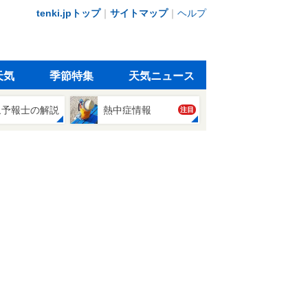
tenki.jpトップ
｜
サイトマップ
｜
ヘルプ
天気
季節特集
天気ニュース
象予報士の解説
熱中症情報
注目