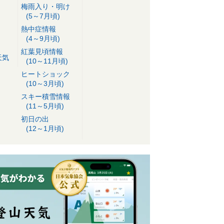
梅雨入り・明け
(5～7月頃)
熱中症情報
(4～9月頃)
紅葉見頃情報
天気
(10～11月頃)
ヒートショック
(10～3月頃)
スキー積雪情報
(11～5月頃)
初日の出
(12～1月頃)