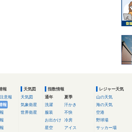
情報
天気図
指数情報
レジャー天気
注意報
天気図
通年
夏季
山の天気
情報
気象衛星
洗濯
汗かき
海の天気
報
世界衛星
服装
不快
空港
報
お出かけ
冷房
野球場
報
星空
アイス
サッカー場