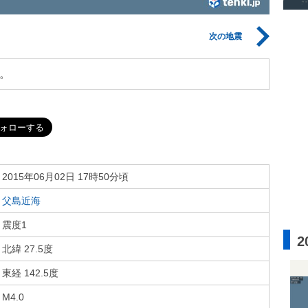
次の地震
。
2015年06月02日 17時50分頃
父島近海
震度1
2
北緯 27.5度
東経 142.5度
M4.0