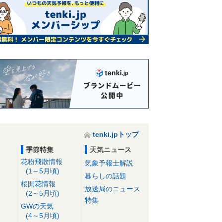
tenki.jpトップ
季節特集
天気ニュース
花粉飛散情報
気象予報士解説
(1～5月頃)
暮らしの話題
桜開花情報
放送局のニュース
(2～5月頃)
特集
GWの天気
(4～5月頃)