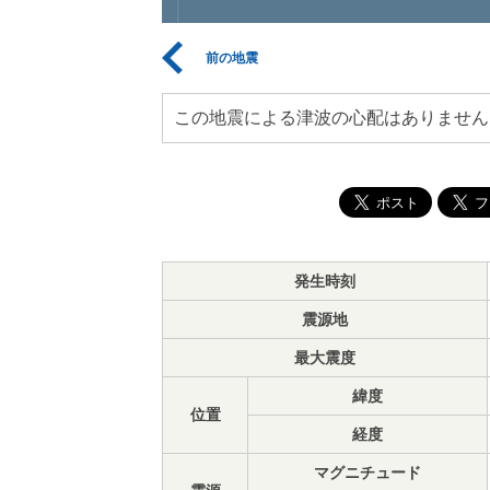
前の地震
この地震による津波の心配はありません
発生時刻
震源地
最大震度
緯度
位置
経度
マグニチュード