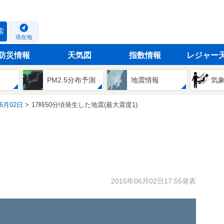
索
現在地
防災情報
天気図
指数情報
レジャー
PM2.5分布予測
地震情報
気
06月02日
17時50分頃発生した地震(最大震度1)
2015年06月02日17:55発表