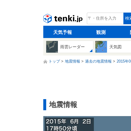
tenki.jp
検
天気予報
観測
雨雲レーダー
天気図
トップ
地震情報
過去の地震情報
2015年
地震情報