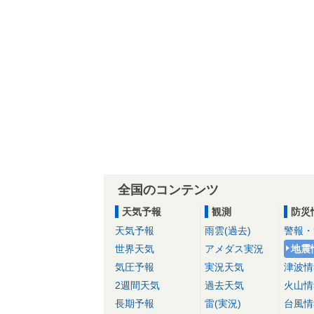
全国のコンテンツ
天気予報
観測
防災
天気予報
雨雲(過去)
警報・
世界天気
アメダス実況
地震
気圧予報
実況天気
津波情
2週間天気
過去天気
火山情
長期予報
雷(実況)
台風情