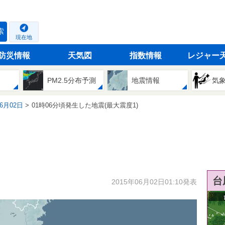
索
現在地
防災情報
天気図
指数情報
レジャー
PM2.5分布予測
地震情報
気
06月02日
01時06分頃発生した地震(最大震度1)
台
2015年06月02日01:10発表