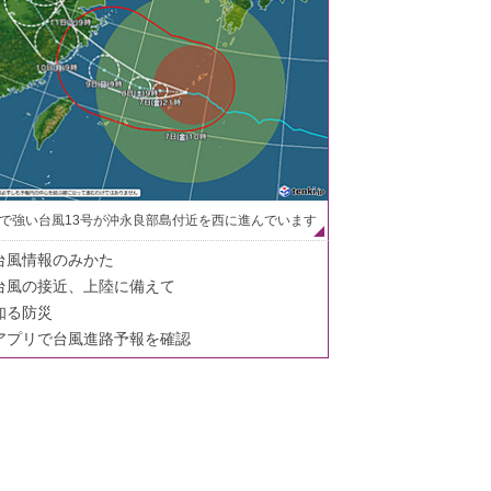
で強い台風13号が沖永良部島付近を西に進んでいます
台風情報のみかた
台風の接近、上陸に備えて
知る防災
アプリで台風進路予報を確認