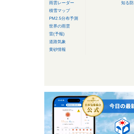
雨雲レーダー
知る防
積雪マップ
PM2.5分布予測
世界の雨雲
雷(予報)
道路気象
黄砂情報