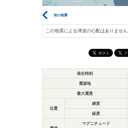
前の地震
この地震による津波の心配はありません
発生時刻
震源地
最大震度
緯度
位置
経度
マグニチュード