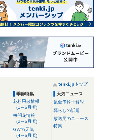
tenki.jpトップ
季節特集
天気ニュース
花粉飛散情報
気象予報士解説
(1～5月頃)
暮らしの話題
桜開花情報
放送局のニュース
(2～5月頃)
特集
GWの天気
(4～5月頃)