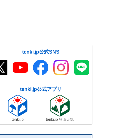
tenki.jp公式SNS
tenki.jp公式アプリ
tenki.jp
tenki.jp 登山天気