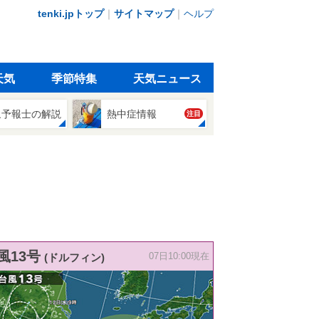
tenki.jpトップ
｜
サイトマップ
｜
ヘルプ
天気
季節特集
天気ニュース
象予報士の解説
熱中症情報
注目
風13号
(ドルフィン)
07日10:00現在