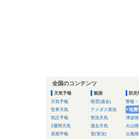
全国のコンテンツ
天気予報
観測
防災
天気予報
雨雲(過去)
警報・
世界天気
アメダス実況
地震
気圧予報
実況天気
津波情
2週間天気
過去天気
火山情
長期予報
雷(実況)
台風情