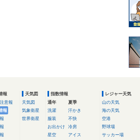
情報
天気図
指数情報
レジャー天気
注意報
天気図
通年
夏季
山の天気
情報
気象衛星
洗濯
汗かき
海の天気
報
世界衛星
服装
不快
空港
報
お出かけ
冷房
野球場
報
星空
アイス
サッカー場