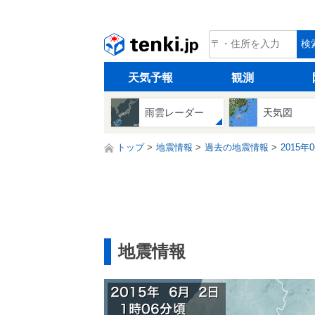
tenki.jp
検
天気予報
観測
雨雲レーダー
天気図
トップ
地震情報
過去の地震情報
2015年
地震情報