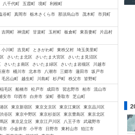
八千代町
五霞町
境町
利根町
塩谷町
真岡市
栃木さくら市
那須烏山市
茂木町
市貝町
吉岡町
神流町
甘楽町
玉村町
板倉町
東吾妻町
片品村
小川町
吉見町
ときがわ町
東秩父村
埼玉美里町
区
さいたま北区
さいたま大宮区
さいたま見沼区
区
さいたま南区
さいたま緑区
さいたま岩槻区
川越市
新座市
桶川市
北本市
八潮市
三郷市
蓮田市
坂戸市
毛呂山町
越生町
川島町
杉戸町
秩父市
皆野町
稲毛区
船橋市
松戸市
成田市
習志野市
柏市
流山市
浦安市
印西市
白井市
栄町
香取市
芝山町
2
港区
東京新宿区
東京文京区
東京江東区
東京品川区
渋谷区
東京中野区
東京杉並区
東京豊島区
東京北区
馬区
東京足立区
東京江戸川区
八王子市
武蔵野市
田市
小金井市
小平市
日野市
東村山市
狛江市