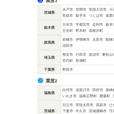
震度3
水戸市
笠間市
常陸大宮市
小
茨城県
常総市
取手市
つくば市
筑西
日光市
宇都宮市
足利市
栃木
栃木県
壬生町
野木町
高根沢町
前橋市
伊勢崎市
太田市
館林
群馬県
沼田市
熊谷市
行田市
加須市
東松山
埼玉県
宮代町
長瀞町
千葉県
野田市
震度2
白河市
須賀川市
田村市
泉崎
福島県
いわき市
福島広野町
楢葉町
日立市
常陸太田市
高萩市
ひ
茨城県
下妻市
牛久市
茨城鹿嶋市
守