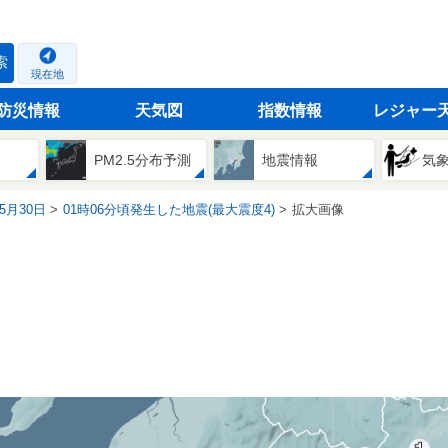
索
現在地
防災情報
天気図
指数情報
レジャー
PM2.5分布予測
地震情報
気
05月30日
01時06分頃発生した地震(最大震度4)
拡大画像