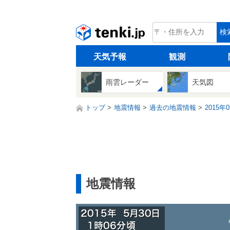
tenki.jp
検
天気予報
観測
雨雲レーダー
天気図
トップ
地震情報
過去の地震情報
2015年
地震情報