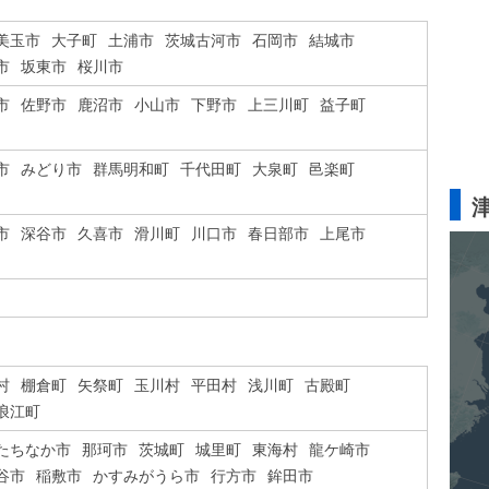
美玉市
大子町
土浦市
茨城古河市
石岡市
結城市
市
坂東市
桜川市
市
佐野市
鹿沼市
小山市
下野市
上三川町
益子町
市
みどり市
群馬明和町
千代田町
大泉町
邑楽町
市
深谷市
久喜市
滑川町
川口市
春日部市
上尾市
村
棚倉町
矢祭町
玉川村
平田村
浅川町
古殿町
浪江町
たちなか市
那珂市
茨城町
城里町
東海村
龍ケ崎市
谷市
稲敷市
かすみがうら市
行方市
鉾田市