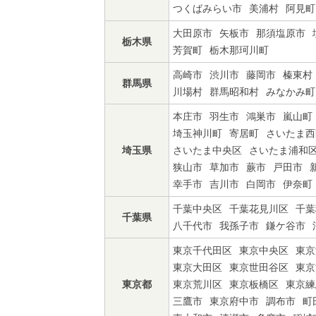
つくばみらい市
美浦村
阿見町
大田原市
矢板市
那須塩原市
栃木県
芳賀町
栃木那珂川町
高崎市
渋川市
藤岡市
榛東村
群馬県
川場村
群馬昭和村
みなかみ町
本庄市
羽生市
鴻巣市
嵐山町
埼玉神川町
寄居町
さいたま西
埼玉県
さいたま中央区
さいたま浦和
狭山市
草加市
蕨市
戸田市
幸手市
吉川市
白岡市
伊奈町
千葉中央区
千葉花見川区
千葉
千葉県
八千代市
我孫子市
鎌ケ谷市
東京千代田区
東京中央区
東京
東京大田区
東京世田谷区
東京
東京都
東京荒川区
東京板橋区
東京練
三鷹市
東京府中市
調布市
町