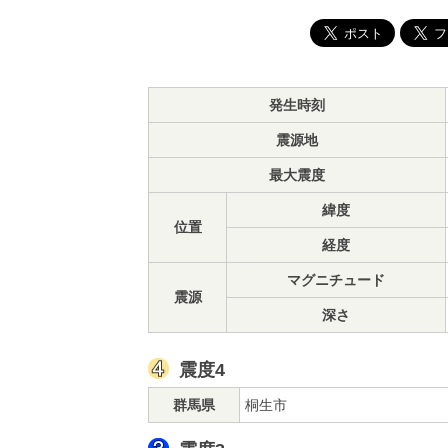
発生時刻
震源地
最大震度
緯度
位置
経度
マグニチュード
震源
深さ
震度4
群馬県
桐生市