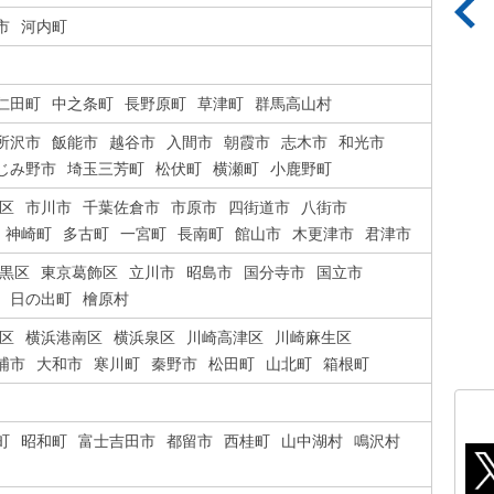
市
河内町
仁田町
中之条町
長野原町
草津町
群馬高山村
所沢市
飯能市
越谷市
入間市
朝霞市
志木市
和光市
じみ野市
埼玉三芳町
松伏町
横瀬町
小鹿野町
区
市川市
千葉佐倉市
市原市
四街道市
八街市
神崎町
多古町
一宮町
長南町
館山市
木更津市
君津市
黒区
東京葛飾区
立川市
昭島市
国分寺市
国立市
日の出町
檜原村
区
横浜港南区
横浜泉区
川崎高津区
川崎麻生区
浦市
大和市
寒川町
秦野市
松田町
山北町
箱根町
町
昭和町
富士吉田市
都留市
西桂町
山中湖村
鳴沢村