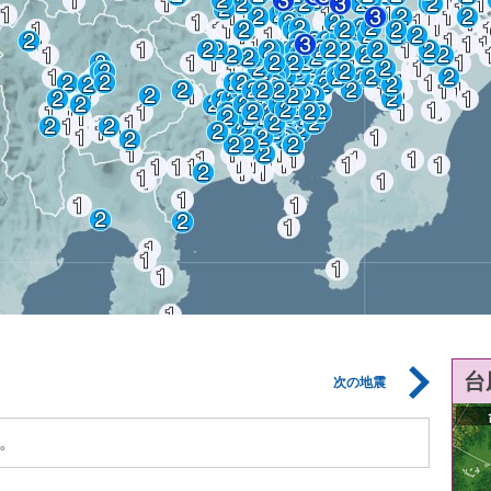
台
次の地震
。