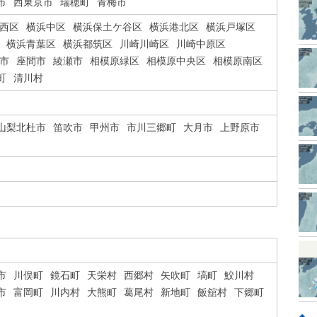
市
西東京市
瑞穂町
青梅市
西区
横浜中区
横浜保土ケ谷区
横浜港北区
横浜戸塚区
横浜青葉区
横浜都筑区
川崎川崎区
川崎中原区
市
座間市
綾瀬市
相模原緑区
相模原中央区
相模原南区
町
清川村
山梨北杜市
笛吹市
甲州市
市川三郷町
大月市
上野原市
市
川俣町
鏡石町
天栄村
西郷村
矢吹町
塙町
鮫川村
市
富岡町
川内村
大熊町
葛尾村
新地町
飯舘村
下郷町