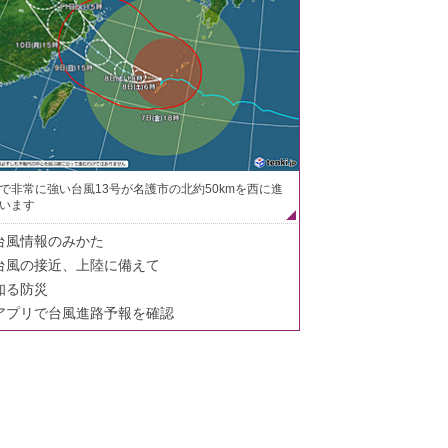
で非常に強い台風13号が名護市の北約50kmを西に進
います
台風情報のみかた
台風の接近、上陸に備えて
知る防災
アプリで台風進路予報を確認