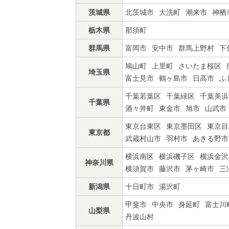
茨城県
北茨城市
大洗町
潮来市
神栖
栃木県
那須町
群馬県
富岡市
安中市
群馬上野村
下
鳩山町
上里町
さいたま桜区
埼玉県
富士見市
鶴ヶ島市
日高市
ふ
千葉若葉区
千葉緑区
千葉美浜
千葉県
酒々井町
東金市
旭市
山武市
東京台東区
東京墨田区
東京目
東京都
武蔵村山市
羽村市
あきる野市
横浜南区
横浜磯子区
横浜金沢
神奈川県
横須賀市
藤沢市
茅ヶ崎市
三
新潟県
十日町市
湯沢町
甲斐市
中央市
身延町
富士川
山梨県
丹波山村