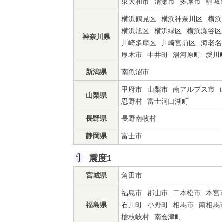
東大和市
清瀬市
多摩市
稲城
横浜鶴見区
横浜神奈川区
横浜
横浜旭区
横浜緑区
横浜瀬谷区
神奈川県
川崎多摩区
川崎宮前区
海老名
厚木市
中井町
湯河原町
愛川
新潟県
南魚沼市
甲府市
山梨市
南アルプス市
山梨県
忍野村
富士河口湖町
長野県
長野南牧村
静岡県
富士市
震度1
宮城県
角田市
福島市
郡山市
二本松市
本宮
福島県
石川町
小野町
相馬市
南相馬
檜枝岐村
南会津町