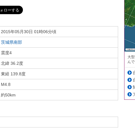
2015年05月30日 01時06分頃
茨城県南部
震度4
大型
んで
北緯 36.2度
東経 139.8度
M4.8
約50km