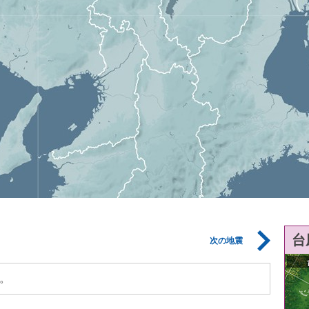
台
次の地震
。