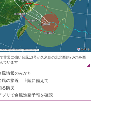
で非常に強い台風13号が久米島の北北西約70kmを西
んでいます
台風情報のみかた
台風の接近、上陸に備えて
知る防災
アプリで台風進路予報を確認