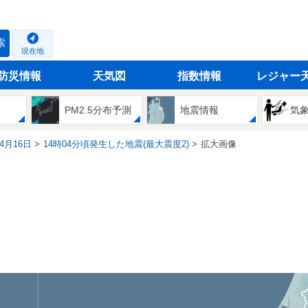
索
現在地
防災情報
天気図
指数情報
レジャー
PM2.5分布予測
地震情報
気
04月16日
14時04分頃発生した地震(最大震度2)
拡大画像