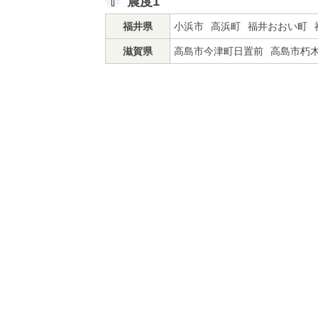
震度1
福井県
小浜市
高浜町
福井おおい町
滋賀県
高島市今津町日置前
高島市朽