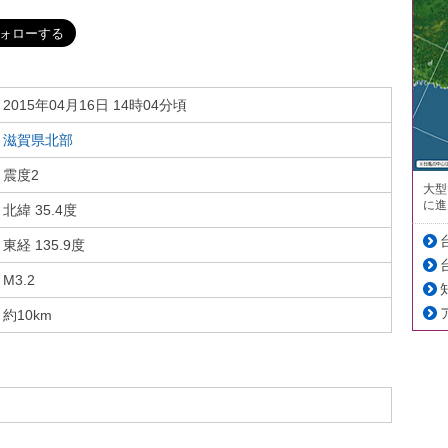
2015年04月16日 14時04分頃
滋賀県北部
震度2
大型
に進
北緯 35.4度
東経 135.9度
M3.2
約10km