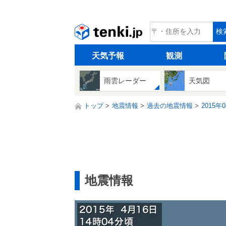
tenki.jp
検
天気予報
観測
雨雲レーダー
天気図
トップ
地震情報
過去の地震情報
2015年
地震情報