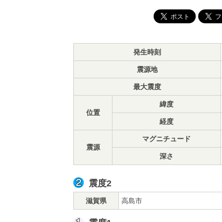
発生時刻
震源地
最大震度
緯度
位置
経度
マグニチュード
震源
深さ
震度2
滋賀県
高島市