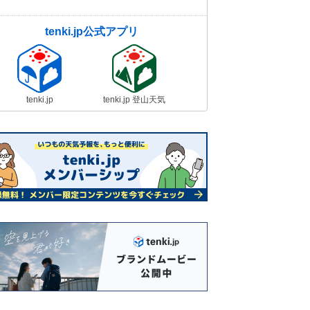
tenki.jp公式アプリ
tenki.jp
tenki.jp 登山天気