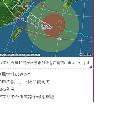
で強い台風13号が名護市付近を西南西に進んでいます
台風情報のみかた
台風の接近、上陸に備えて
知る防災
アプリで台風進路予報を確認