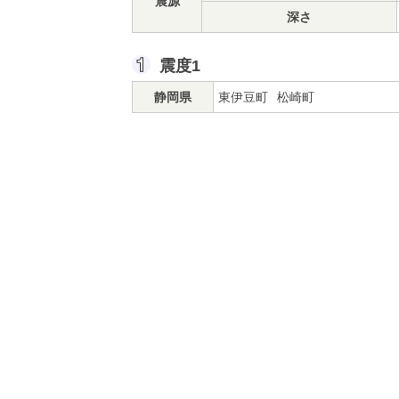
震源
深さ
震度1
静岡県
東伊豆町
松崎町