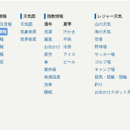
情報
天気図
指数情報
レジャー天気
注意報
天気図
通年
夏季
山の天気
情報
気象衛星
洗濯
汗かき
海の天気
報
世界衛星
服装
不快
空港
報
お出かけ
冷房
野球場
報
星空
アイス
サッカー場
災
傘
ビール
ゴルフ場
紫外線
キャンプ場
体感温度
競馬・競艇・競輪
洗車
釣り
睡眠
お出かけスポット