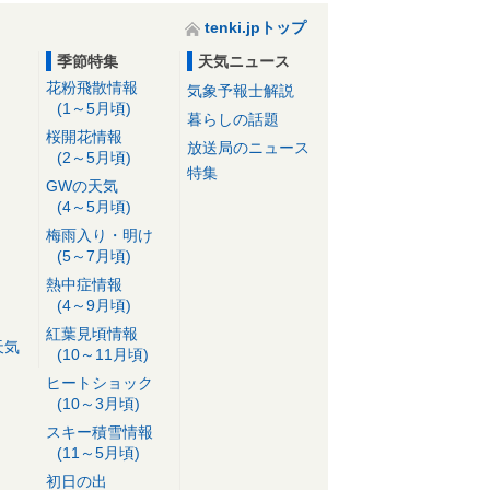
tenki.jpトップ
季節特集
天気ニュース
花粉飛散情報
気象予報士解説
(1～5月頃)
暮らしの話題
桜開花情報
放送局のニュース
(2～5月頃)
特集
GWの天気
(4～5月頃)
梅雨入り・明け
(5～7月頃)
熱中症情報
(4～9月頃)
紅葉見頃情報
天気
(10～11月頃)
ヒートショック
(10～3月頃)
スキー積雪情報
(11～5月頃)
初日の出