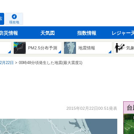
索
現在地
防災情報
天気図
指数情報
レジャー
PM2.5分布予測
地震情報
気
02月22日
00時48分頃発生した地震(最大震度1)
台
2015年02月22日00:51発表