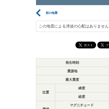
前の地震
この地震による津波の心配はありません
発生時刻
震源地
最大震度
緯度
位置
経度
マグニチュード