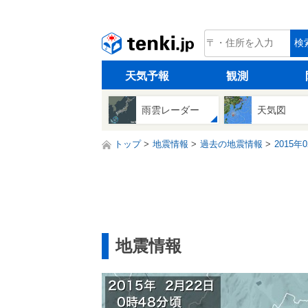
tenki.jp
検
天気予報
観測
雨雲レーダー
天気図
トップ
地震情報
過去の地震情報
2015年
地震情報