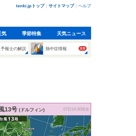
tenki.jpトップ
｜
サイトマップ
｜
ヘルプ
天気
季節特集
天気ニュース
象予報士の解説
熱中症情報
注目
風13号
(ドルフィン)
07日14:00現在