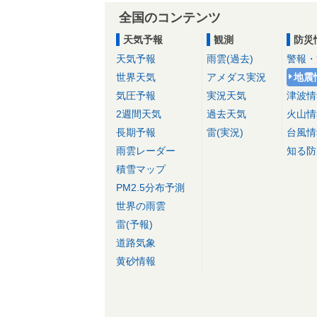
全国のコンテンツ
天気予報
観測
防災
天気予報
雨雲(過去)
警報・
世界天気
アメダス実況
地震
気圧予報
実況天気
津波情
2週間天気
過去天気
火山情
長期予報
雷(実況)
台風情
雨雲レーダー
知る防
積雪マップ
PM2.5分布予測
世界の雨雲
雷(予報)
道路気象
黄砂情報