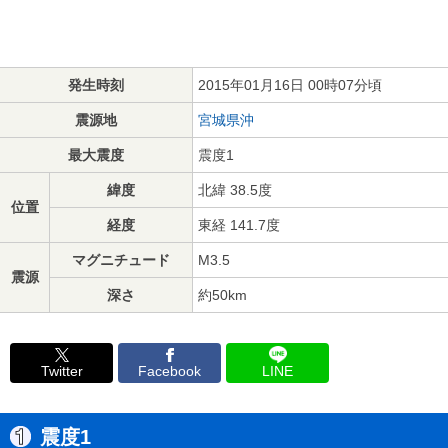
発生時刻
2015年01月16日 00時07分頃
震源地
宮城県沖
最大震度
震度1
緯度
北緯 38.5度
位置
経度
東経 141.7度
マグニチュード
M3.5
震源
深さ
約50km
Twitter
Facebook
LINE
震度1