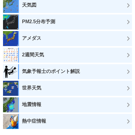
天気図
PM2.5分布予測
アメダス
2週間天気
気象予報士のポイント解説
世界天気
地震情報
熱中症情報