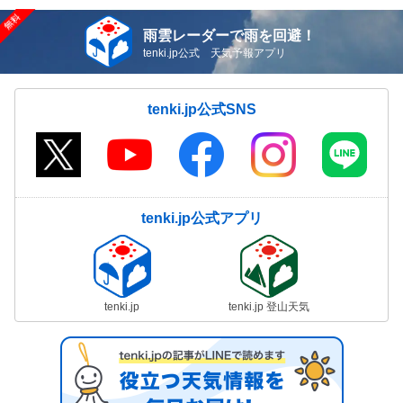
雨雲レーダーで雨を回避！
tenki.jp公式 天気予報アプリ
tenki.jp公式SNS
tenki.jp公式アプリ
tenki.jp
tenki.jp 登山天気