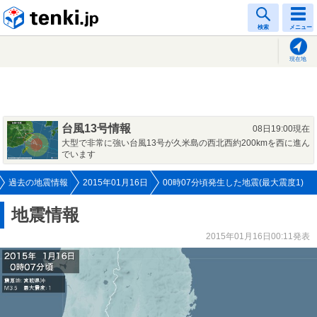
tenki.jp
検索
メニュー
現在地
台風13号情報
08日19:00現在
大型で非常に強い台風13号が久米島の西北西約200kmを西に進ん
でいます
過去の地震情報
2015年01月16日
00時07分頃発生した地震(最大震度1)
地震情報
2015年01月16日00:11発表