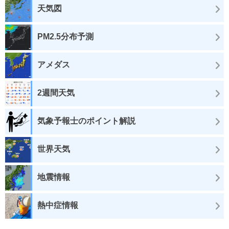
天気図
PM2.5分布予測
アメダス
2週間天気
気象予報士のポイント解説
世界天気
地震情報
熱中症情報