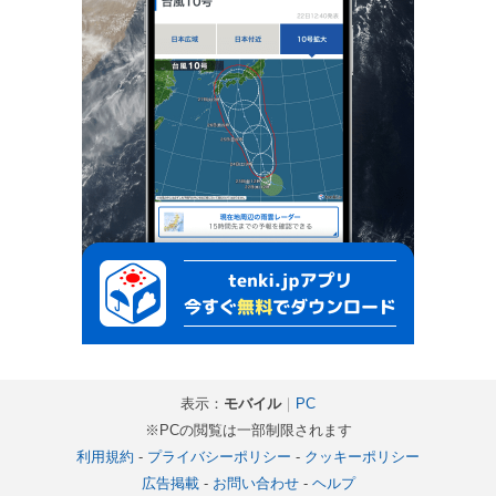
表示：
モバイル
｜
PC
※PCの閲覧は一部制限されます
利用規約
-
プライバシーポリシー
-
クッキーポリシー
広告掲載
-
お問い合わせ
-
ヘルプ