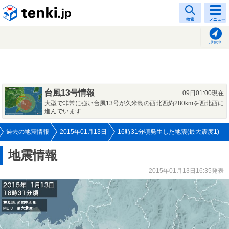
tenki.jp
検索
メニュー
現在地
台風13号情報
09日01:00現在
大型で非常に強い台風13号が久米島の西北西約280kmを西北西に
進んでいます
過去の地震情報
2015年01月13日
16時31分頃発生した地震(最大震度1)
地震情報
2015年01月13日16:35発表