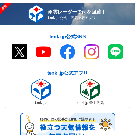
雨雲レーダーで雨を回避！
tenki.jp公式 天気予報アプリ
tenki.jp公式SNS
tenki.jp公式アプリ
tenki.jp
tenki.jp 登山天気