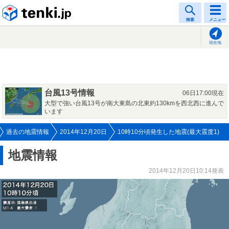
tenki.jp
検索
メニュー
現在地
台風13号情報
06日17:00現在
大型で強い台風13号が南大東島の北東約130kmを西北西に進んで
います
過去の地震情報
2014年12月20日
10時10分頃発生した地震(最大震度1)
地震情報
2014年12月20日10:14発表