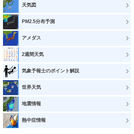
天気図
PM2.5分布予測
アメダス
2週間天気
気象予報士のポイント解説
世界天気
地震情報
熱中症情報