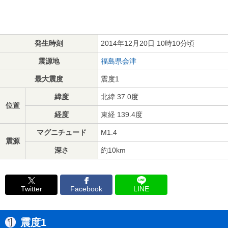
発生時刻
2014年12月20日 10時10分頃
震源地
福島県会津
最大震度
震度1
緯度
北緯 37.0度
位置
経度
東経 139.4度
マグニチュード
M1.4
震源
深さ
約10km
Twitter
Facebook
LINE
震度1