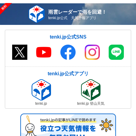
雨雲レーダーで雨を回避！
tenki.jp公式 天気予報アプリ
tenki.jp公式SNS
tenki.jp公式アプリ
tenki.jp
tenki.jp 登山天気