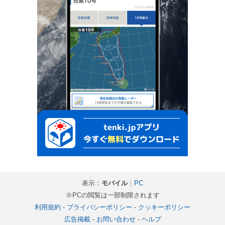
表示：
モバイル
｜
PC
※PCの閲覧は一部制限されます
利用規約
-
プライバシーポリシー
-
クッキーポリシー
広告掲載
-
お問い合わせ
-
ヘルプ