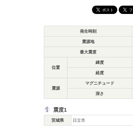
発生時刻
震源地
最大震度
緯度
位置
経度
マグニチュード
震源
深さ
震度1
茨城県
日立市