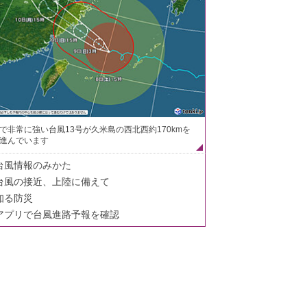
で非常に強い台風13号が久米島の西北西約170kmを
進んでいます
台風情報のみかた
台風の接近、上陸に備えて
知る防災
アプリで台風進路予報を確認