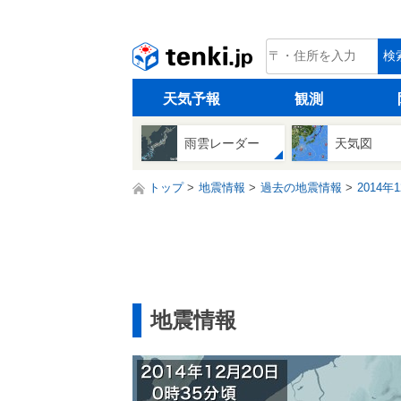
tenki.jp
検
天気予報
観測
雨雲レーダー
天気図
トップ
地震情報
過去の地震情報
2014年
地震情報