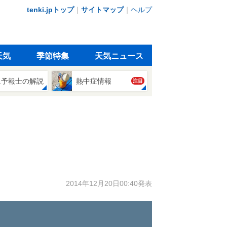
tenki.jpトップ
｜
サイトマップ
｜
ヘルプ
天気
季節特集
天気ニュース
象予報士の解説
熱中症情報
注目
2014年12月20日00:40発表