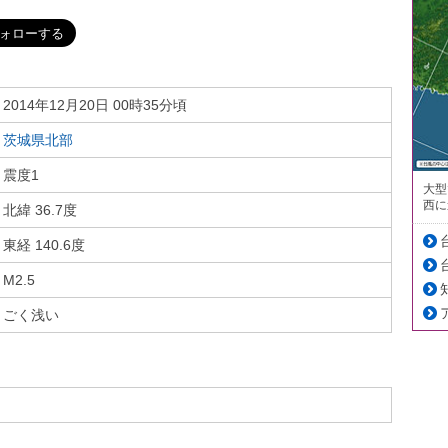
2014年12月20日 00時35分頃
茨城県北部
震度1
大型
西に
北緯 36.7度
東経 140.6度
M2.5
ごく浅い