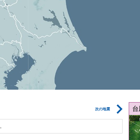
台
次の地震
。