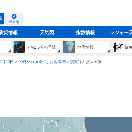
索
現在地
防災情報
天気図
指数情報
レジャー
PM2.5分布予測
地震情報
気
12月20日
00時35分頃発生した地震(最大震度1)
拡大画像