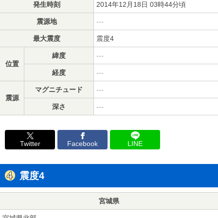
発生時刻
2014年12月18日 03時44分頃
震源地
---
最大震度
震度4
緯度
---
位置
経度
---
マグニチュード
---
震源
深さ
---
Twitter
Facebook
LINE
震度4
宮城県
宮城県北部