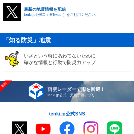
最新の地震情報を配信
tenki.jp公式X（旧Twitter）をご利用ください。
「知る防災」地震
いざという時にあわてないために
確かな情報と行動で防災力アップ
雨雲レーダーで雨を回避！
tenki.jp公式 天気予報アプリ
tenki.jp公式SNS