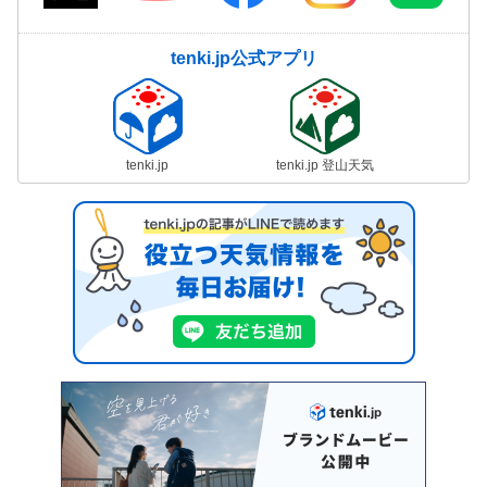
tenki.jp公式アプリ
tenki.jp
tenki.jp 登山天気