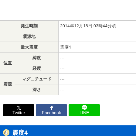
発生時刻
2014年12月18日 03時44分頃
震源地
---
最大震度
震度4
緯度
---
位置
経度
---
マグニチュード
---
震源
深さ
---
Twitter
Facebook
LINE
震度4