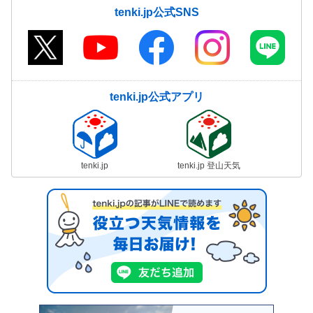
tenki.jp公式SNS
tenki.jp公式アプリ
tenki.jp
tenki.jp 登山天気