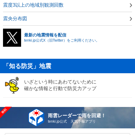
震度3以上の地域別観測回数
震央分布図
最新の地震情報を配信
tenki.jp公式X（旧Twitter）をご利用ください。
「知る防災」地震
いざという時にあわてないために
確かな情報と行動で防災力アップ
雨雲レーダーで雨を回避！
tenki.jp公式 天気予報アプリ