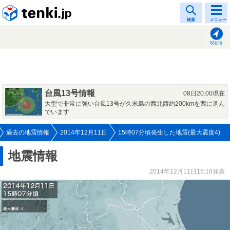
tenki.jp
検索
メニュー
現在地
台風13号情報
08日20:00現在
大型で非常に強い台風13号が久米島の西北西約200kmを西に進ん
でいます
過去の地震情報
2014年12月11日
15時07分頃発生した地震(最大震度4)
地震情報
2014年12月11日15:10発表