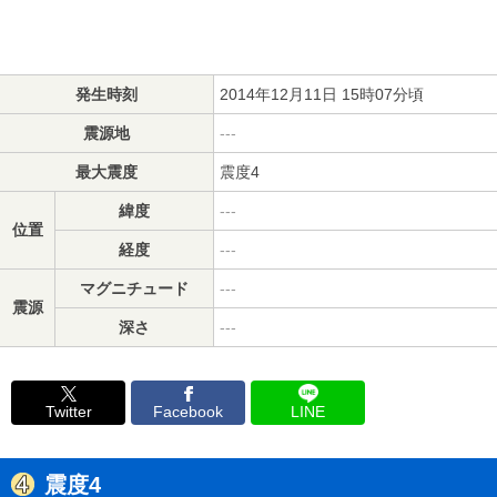
発生時刻
2014年12月11日 15時07分頃
震源地
---
最大震度
震度4
緯度
---
位置
経度
---
マグニチュード
---
震源
深さ
---
Twitter
Facebook
LINE
震度4