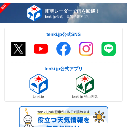
雨雲レーダーで雨を回避！
tenki.jp公式 天気予報アプリ
tenki.jp公式SNS
tenki.jp公式アプリ
tenki.jp
tenki.jp 登山天気