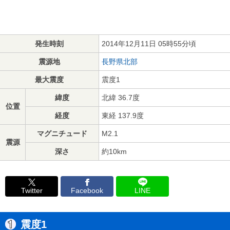
発生時刻
2014年12月11日 05時55分頃
震源地
長野県北部
最大震度
震度1
緯度
北緯 36.7度
位置
経度
東経 137.9度
マグニチュード
M2.1
震源
深さ
約10km
Twitter
Facebook
LINE
震度1