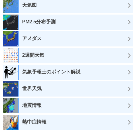
天気図
PM2.5分布予測
アメダス
2週間天気
気象予報士のポイント解説
世界天気
地震情報
熱中症情報