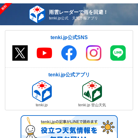
雨雲レーダーで雨を回避！
tenki.jp公式 天気予報アプリ
tenki.jp公式SNS
tenki.jp公式アプリ
tenki.jp
tenki.jp 登山天気