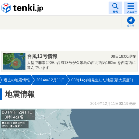
tenki.jp
検索
メニュー
現在地
台風13号情報
08日18:00現在
大型で非常に強い台風13号が久米島の西北西約190kmを西南西に
進んでいます
過去の地震情報
2014年12月11日
03時14分頃発生した地震(最大震度1)
地震情報
2014年12月11日03:19発表