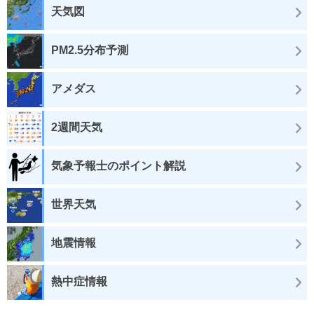
天気図
PM2.5分布予測
アメダス
2週間天気
気象予報士のポイント解説
世界天気
地震情報
熱中症情報