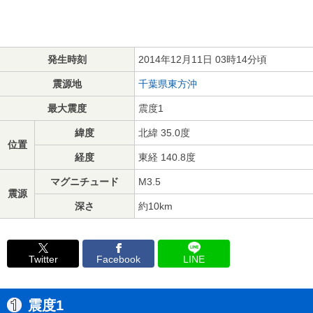
発生時刻
2014年12月11日 03時14分頃
震源地
千葉県東方沖
最大震度
震度1
緯度
北緯 35.0度
位置
経度
東経 140.8度
マグニチュード
M3.5
震源
深さ
約10km
Twitter
Facebook
LINE
震度1