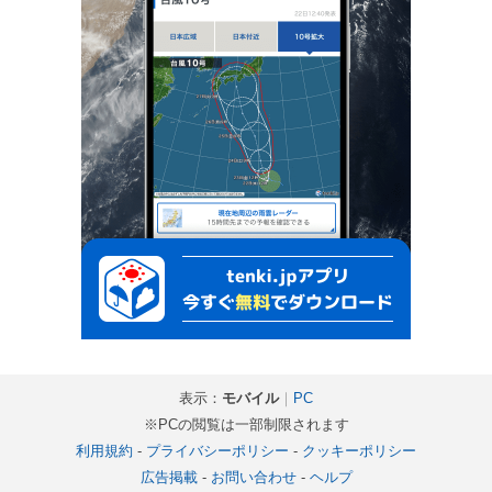
表示：
モバイル
｜
PC
※PCの閲覧は一部制限されます
利用規約
-
プライバシーポリシー
-
クッキーポリシー
広告掲載
-
お問い合わせ
-
ヘルプ