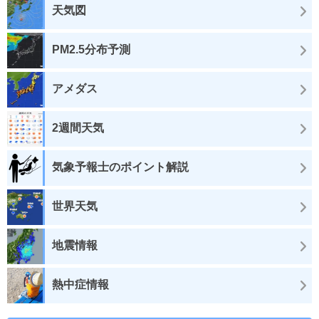
天気図
PM2.5分布予測
アメダス
2週間天気
気象予報士のポイント解説
世界天気
地震情報
熱中症情報