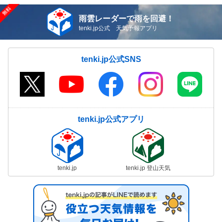
雨雲レーダーで雨を回避！
tenki.jp公式 天気予報アプリ
tenki.jp公式SNS
tenki.jp公式アプリ
tenki.jp
tenki.jp 登山天気