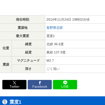
発生時刻
2014年11月24日 19時02分頃
震源地
長野県北部
最大震度
震度1
緯度
北緯 36.6度
位置
経度
東経 137.9度
マグニチュード
M2.7
震源
深さ
ごく浅い
Twitter
Facebook
LINE
震度1