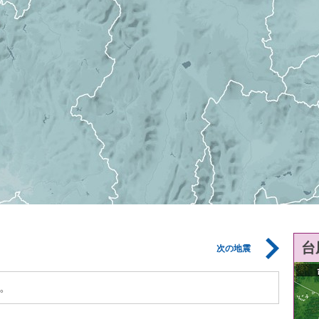
台
次の地震
。