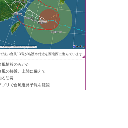
で強い台風13号が名護市付近を西南西に進んでいます
台風情報のみかた
台風の接近、上陸に備えて
知る防災
アプリで台風進路予報を確認