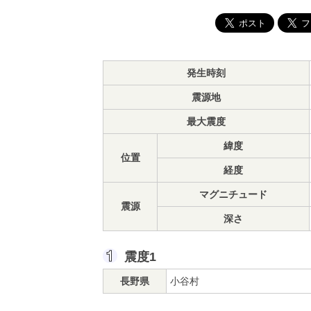
発生時刻
震源地
最大震度
緯度
位置
経度
マグニチュード
震源
深さ
震度1
長野県
小谷村