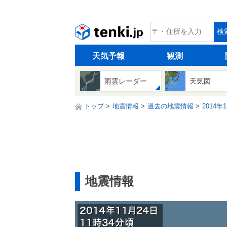
tenki.jp
検
天気予報
観測
雨雲レーダー
天気図
トップ
地震情報
過去の地震情報
2014年
地震情報