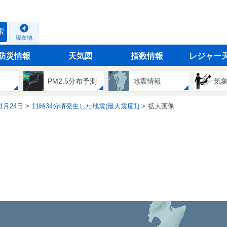
索
現在地
防災情報
天気図
指数情報
レジャー
PM2.5分布予測
地震情報
気
11月24日
11時34分頃発生した地震(最大震度1)
拡大画像