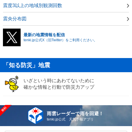
震度3以上の地域別観測回数
震央分布図
最新の地震情報を配信
tenki.jp公式X（旧Twitter）をご利用ください。
「知る防災」地震
いざという時にあわてないために
確かな情報と行動で防災力アップ
雨雲レーダーで雨を回避！
tenki.jp公式 天気予報アプリ