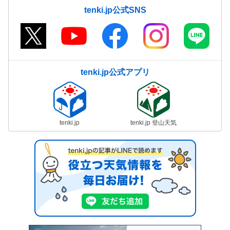
tenki.jp公式SNS
tenki.jp公式アプリ
tenki.jp
tenki.jp 登山天気