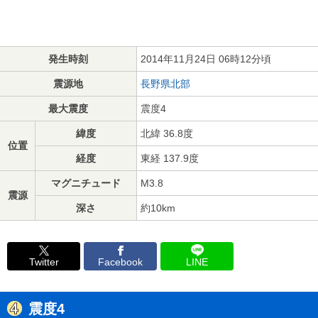
発生時刻
2014年11月24日 06時12分頃
震源地
長野県北部
最大震度
震度4
緯度
北緯 36.8度
位置
経度
東経 137.9度
マグニチュード
M3.8
震源
深さ
約10km
Twitter
Facebook
LINE
震度4