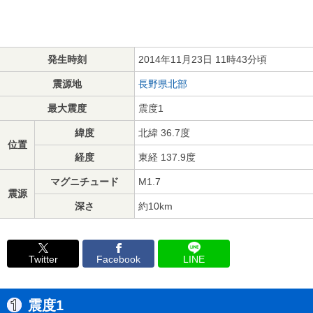
発生時刻
2014年11月23日 11時43分頃
震源地
長野県北部
最大震度
震度1
緯度
北緯 36.7度
位置
経度
東経 137.9度
マグニチュード
M1.7
震源
深さ
約10km
Twitter
Facebook
LINE
震度1