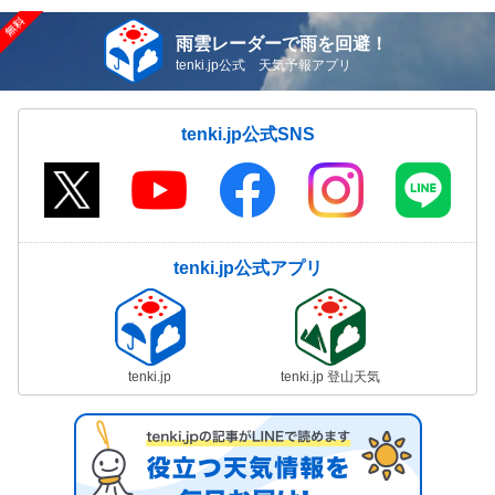
雨雲レーダーで雨を回避！
tenki.jp公式 天気予報アプリ
tenki.jp公式SNS
tenki.jp公式アプリ
tenki.jp
tenki.jp 登山天気