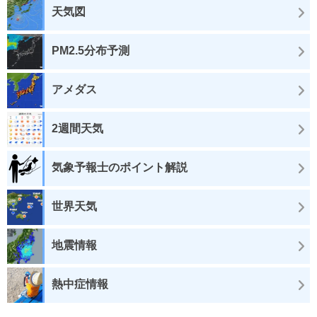
天気図
PM2.5分布予測
アメダス
2週間天気
気象予報士のポイント解説
世界天気
地震情報
熱中症情報