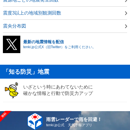
震度3以上の地域別観測回数
震央分布図
最新の地震情報を配信
tenki.jp公式X（旧Twitter）をご利用ください。
「知る防災」地震
いざという時にあわてないために
確かな情報と行動で防災力アップ
雨雲レーダーで雨を回避！
tenki.jp公式 天気予報アプリ