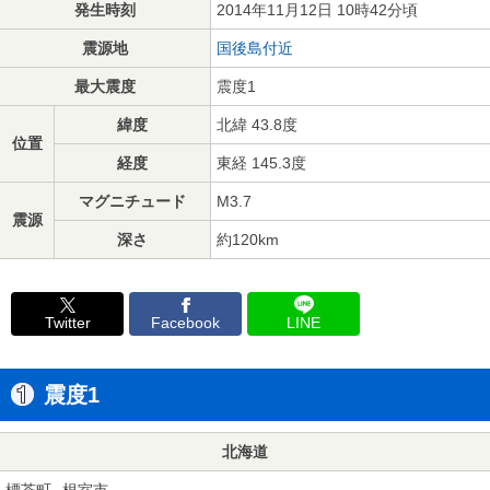
発生時刻
2014年11月12日 10時42分頃
震源地
国後島付近
最大震度
震度1
緯度
北緯 43.8度
位置
経度
東経 145.3度
マグニチュード
M3.7
震源
深さ
約120km
Twitter
Facebook
LINE
震度1
北海道
標茶町
根室市