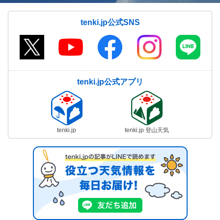
tenki.jp公式SNS
tenki.jp公式アプリ
tenki.jp
tenki.jp 登山天気