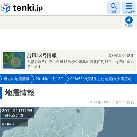
tenki.jp
検索
メニュー
現在地
台風13号情報
08日15:00現在
大型で非常に強い台風13号が久米島の西北西約170kmを西に進ん
でいます
過去の地震情報
2014年11月12日
09時53分頃発生した地震(最大震度4)
地震情報
2014年11月12日09:56発表