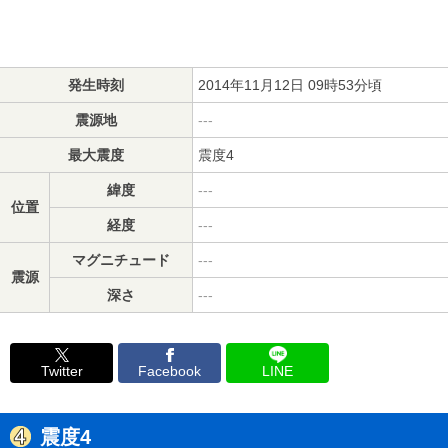
発生時刻
2014年11月12日 09時53分頃
震源地
---
最大震度
震度4
緯度
---
位置
経度
---
マグニチュード
---
震源
深さ
---
Twitter
Facebook
LINE
震度4